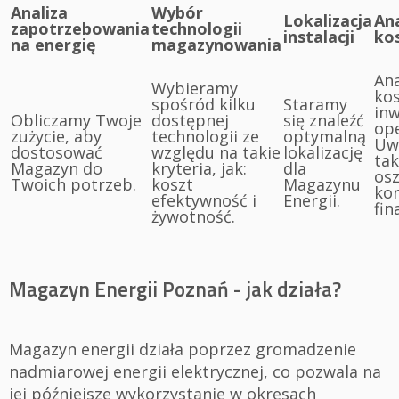
Analiza
Wybór
Lokalizacja
Ana
zapotrzebowania
technologii
instalacji
ko
na energię
magazynowania
An
Wybieramy
kos
spośród kilku
Staramy
inw
Obliczamy Twoje
dostępnej
się znaleźć
ope
zużycie, aby
technologii ze
optymalną
Uw
dostosować
względu na takie
lokalizację
tak
Magazyn do
kryteria, jak:
dla
osz
Twoich potrzeb.
koszt
Magazynu
kor
efektywność i
Energii.
fin
żywotność.
Magazyn Energii Poznań - jak działa?
Magazyn energii działa poprzez gromadzenie
nadmiarowej energii elektrycznej, co pozwala na
jej późniejsze wykorzystanie w okresach