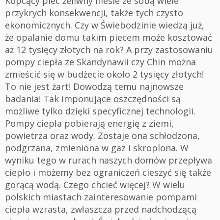
Kopcący piec żeliwny niesie ze sobą wiele
przykrych konsekwencji, także tych czysto
ekonomicznych. Czy w Świebodzinie wiedzą już,
że opalanie domu takim piecem może kosztować
aż 12 tysięcy złotych na rok? A przy zastosowaniu
pompy ciepła ze Skandynawii czy Chin można
zmieścić się w budżecie około 2 tysięcy złotych!
To nie jest żart! Dowodzą temu najnowsze
badania! Tak imponujące oszczędności są
możliwe tylko dzięki specyficznej technologii.
Pompy ciepła pobierają energię z ziemi,
powietrza oraz wody. Zostaje ona schłodzona,
podgrzana, zmieniona w gaz i skroplona. W
wyniku tego w rurach naszych domów przepływa
ciepło i możemy bez ograniczeń cieszyć się także
gorącą wodą. Czego chcieć więcej? W wielu
polskich miastach zainteresowanie pompami
ciepła wzrasta, zwłaszcza przed nadchodzącą