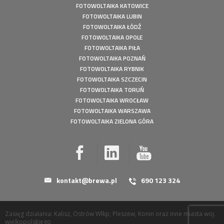
FOTOWOLTAIKA KATOWICE
FOTOWOLTAIKA LUBIN
FOTOWOLTAIKA ŁÓDŹ
FOTOWOLTAIKA OPOLE
FOTOWOLTAIKA PIŁA
FOTOWOLTAIKA POZNAŃ
FOTOWOLTAIKA RYBNIK
FOTOWOLTAIKA SZCZECIN
FOTOWOLTAIKA TORUŃ
FOTOWOLTAIKA WROCŁAW
FOTOWOLTAIKA WARSZAWA
FOTOWOLTAIKA ZIELONA GÓRA
kontakt@brewa.pl
690 123 324
Zasięg działania: Kalisz, Ostrów Wlkp, Pleszew, Konin oraz inne miasta woj.
wielkopolskiego