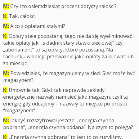
M:
Czyli to osiemdziesiąt procent dotyczy całości?
K:
Tak, całości.
M:
A co z opłatami stałymi?
K:
Opłaty stałe pozostaną, tego nie da się wyeliminować i
takie opłaty jak: „składnik stały stawki sieciowej” czy
„abonament” to są opłaty, które pozostaną. Na
rachunku widnieją przeważnie jako opłaty za kilowat lub
za miesiąc.
M:
Powiedziałeś, że magazynujemy w sieci. Sieć może być
magazynem?
K:
Umownie tak. Gdyż tak naprawdę zakłady
energetyczne nazwały nam sieć jako magazyn, czyli tą
energię gdy oddajemy – nazwały to miejsce po prostu
"magazynem".
M:
Jakbyś rozszyfrował jeszcze: „energia czynna
pobrana”, „energia czynna oddana”. Na czym to polega?
K:
„Energia czynna pobrana” to jest to co zużyliśmy,