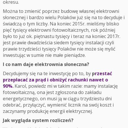
okresu.
Można to zmienić poprzez budowę własnej elektrowni
słonecznej i bardzo wielu Polaków już się na to decyduje i
świadczą o tym liczby. Na koniec 2015r. mieliśmy blisko
pięć tysięcy elektrowni fotowoltaicznych, rok później
było to już ok. piętnastu tysięcy i teraz na koniec 2017r.
jest prawie dwadzieścia siedem tysięcy instalacji czyli
prawie trzydzieści tysięcy Polaków nie może się mylić
inwestując w sumie nie małe pieniądze.
I co nam daje elektrownia słoneczna?
Decydujemy się na te inwestycję po to, by
p
rzestać
przepłacać za prąd i obniżyć rachunki nawet o
90%
.
Karol, powiedz mi w takim razie: mamy instalację
fotowoltaiczną, ona jest zgłoszona do zakładu
energetycznego, on musi ją w ciągu trzydziestu dni
odebrać, przyłączyć, wymienić licznik na swój koszt i
zaczynamy produkcję energii elektrycznej.
Jak wygląda system rozliczeń?