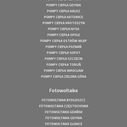
mocy: 5,8 kWp
POMPY CIEPŁA GDYNIA
POMPY CIEPŁA KALISZ
Pompa ciepła Kępiny Wielkie - Mitsubishi Heavy Split -
10kW
POMPY CIEPŁA KATOWICE
POMPY CIEPŁA KROTOSZYN
Pompa ciepła Wola Droszewska - Innova Nordic 10 KW
POMPY CIEPŁA NYSA
Fotowoltaika Wiśniowa Góra - Instalacja fotowoltaiczna o
POMPY CIEPŁA OPOLE
mocy: 6,48 kWp
POMPY CIEPŁA OSTRÓW WLKP
Magazyn Energii Ródka - Sofar - BTS E5-DS5 - 5,12kWh
POMPY CIEPŁA POZNAŃ
Magazyn Energii Młodoszowice - Sofar - BTS E5-DS5 -
POMPY CIEPŁA SOPOT
5,12kWh
POMPY CIEPŁA SZCZECIN
Fotowoltaika Zajazd Ostoja - Instalacja fotowoltaiczna o
POMPY CIEPŁA TORUŃ
mocy: 650 kWp
POMPY CIEPŁA WROCŁAW
Fotowoltaika z magazynem energii - Łachów - Instalacja
POMPY CIEPŁA ZIELONA GÓRA
fotowoltaiczna o mocy: 9,9 kWp
Fotowoltaika Hanuszów - Instalacja fotowoltaiczna o
Fotowoltaika
mocy: 39,9 kWp
FOTOWOLTAIKA BYDGOSZCZ
Fotowoltaika Biadki - Instalacja fotowoltaiczna o mocy:
FOTOWOLTAIKA CZĘSTOCHOWA
4,95 kWp
FOTOWOLTAIKA GDAŃSK
Fotowoltaika Stargard- Instalacja fotowoltaiczna o mocy:
FOTOWOLTAIKA GDYNIA
4,5 kWp
FOTOWOLTAIKA GLIWICE
Fotowoltaika Uście - Instalacja fotowoltaiczna o mocy: