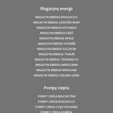
Fotowoltaika z magazynem energii - Człuchów - Instalacja
fotowoltaiczna o mocy: 9,86 kWp
Magazyny energii
Fotowoltaika z magazynem energii - Gorzów Śląski -
Instalacja fotowoltaiczna o mocy: 20,16 kWp
MAGAZYN ENERGII BYDGOSZCZ
MAGAZYN ENERGII GORZÓW WLKP
Fotowoltaika Czersk Koszaliński- Instalacja fotowoltaiczna
MAGAZYN ENERGII KATOWICE
o mocy: 8 kWp
MAGAZYN ENERGII ŁÓDŹ
Fotowoltaika z magazynem energii - Szczecin - Instalacja
MAGAZYN ENERGII OPOLE
fotowoltaiczna o mocy: 6,1 kWp
MAGAZYN ENERGII POZNAŃ
Fotowoltaika z magazynem energii - Wołuszewo -
MAGAZYN ENERGII SZCZECIN
Instalacja fotowoltaiczna o mocy: 9,81 kWp
MAGAZYN ENERGII TORUŃ
Fotowoltaika Gorzów Śląski - Instalacja fotowoltaiczna o
MAGAZYN ENERGII TRÓJMIASTO
mocy: 5,28 kWp
MAGAZYN ENERGII WARSZAWA
Fotowoltaika z magazynem energii - Borek - Instalacja
MAGAZYN ENERGII WROCŁAW
fotowoltaiczna o mocy: 7,77 kWp
MAGAZYN ENERGII ZIELONA GÓRA
Fotowoltaika z magazynem energii - Secemin - Instalacja
fotowoltaiczna o mocy: 4,5 kWp
Pompy ciepła
Fotowoltaika Wola Droszewska - Instalacja fotowoltaiczna
o mocy: 4,99 kWp
POMPY CIEPŁA BEŁCHATÓW
Fotowoltaika Aquapark Kalisz - Instalacja fotowoltaiczna o
POMPY CIEPŁA BYDGOSZCZ
mocy: 49,5 kWp
POMPY CIEPŁA CZĘSTOCHOWA
POMPY CIEPŁA GDAŃSK
Fotowoltaika Bełchatów - Instalacja fotowoltaiczna o