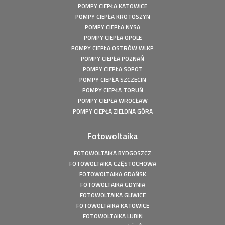
Pompa ciepła Kępiny Wielkie - Mitsubishi Heavy Split -
POMPY CIEPŁA KATOWICE
10kW
POMPY CIEPŁA KROTOSZYN
Pompa ciepła Wola Droszewska - Innova Nordic 10 KW
POMPY CIEPŁA NYSA
POMPY CIEPŁA OPOLE
Fotowoltaika Wiśniowa Góra - Instalacja fotowoltaiczna o
mocy: 6,48 kWp
POMPY CIEPŁA OSTRÓW WLKP
POMPY CIEPŁA POZNAŃ
Magazyn Energii Ródka - Sofar - BTS E5-DS5 - 5,12kWh
POMPY CIEPŁA SOPOT
Magazyn Energii Młodoszowice - Sofar - BTS E5-DS5 -
POMPY CIEPŁA SZCZECIN
5,12kWh
POMPY CIEPŁA TORUŃ
Fotowoltaika Zajazd Ostoja - Instalacja fotowoltaiczna o
POMPY CIEPŁA WROCŁAW
mocy: 650 kWp
POMPY CIEPŁA ZIELONA GÓRA
Fotowoltaika z magazynem energii - Łachów - Instalacja
fotowoltaiczna o mocy: 9,9 kWp
Fotowoltaika
Fotowoltaika Hanuszów - Instalacja fotowoltaiczna o
mocy: 39,9 kWp
FOTOWOLTAIKA BYDGOSZCZ
Fotowoltaika Biadki - Instalacja fotowoltaiczna o mocy:
FOTOWOLTAIKA CZĘSTOCHOWA
4,95 kWp
FOTOWOLTAIKA GDAŃSK
Fotowoltaika Stargard- Instalacja fotowoltaiczna o mocy:
FOTOWOLTAIKA GDYNIA
4,5 kWp
FOTOWOLTAIKA GLIWICE
FOTOWOLTAIKA KATOWICE
Fotowoltaika Uście - Instalacja fotowoltaiczna o mocy:
4,91 kWp
FOTOWOLTAIKA LUBIN