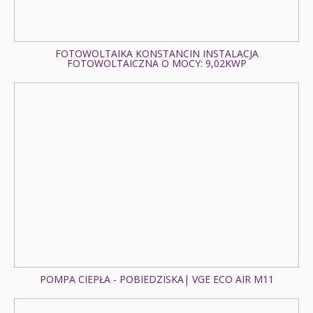
Fotowoltaika z magazynem energii - Kalisz - Instalacja
fotowoltaiczna o mocy: 5,5 kWp
Fotowoltaika Korzeniew - Instalacja fotowoltaiczna o
FOTOWOLTAIKA KONSTANCIN INSTALACJA
mocy: 39,9 kWp
FOTOWOLTAICZNA O MOCY: 9,02KWP
Fotowoltaika z magazynem energii - Kowalew - Instalacja
fotowoltaiczna o mocy: 10,80 kWp
Pompa ciepła Pasłęk - Innova Nordic Split 6kW
Fotowoltaika Jelenin - Instalacja fotowoltaiczna o mocy:
16,82 kWp
Fotowoltaika z magazynem energii - Międzyzdroje -
Instalacja fotowoltaiczna o mocy: 12,76 kWp
Magazyn energii Drogomyśl - Sofar Solar BTS - 5,12 kWh
Fotowoltaika Pasłęk - Instalacja fotowoltaiczna o mocy:
8,25 kWp
Fotowoltaika z magazynem energii - Antoninów -
Instalacja fotowoltaiczna o mocy: 10 kWp
Pompa ciepła Blizanówek - Innova 10 kW
POMPA CIEPŁA - POBIEDZISKA| VGE ECO AIR M11
Fotowoltaika z magazynem energii - Staw - Instalacja
fotowoltaiczna o mocy: 4,36 kWp
Pompa ciepła Skowarcz - Pompa Ciepła Gree 16 kW