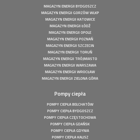
Fotowoltaika z magazynem energii - Gorzów Śląski -
MAGAZYN ENERGII BYDGOSZCZ
Instalacja fotowoltaiczna o mocy: 20,16 kWp
MAGAZYN ENERGII GORZÓW WLKP
Fotowoltaika Czersk Koszaliński- Instalacja fotowoltaiczna
MAGAZYN ENERGII KATOWICE
o mocy: 8 kWp
MAGAZYN ENERGII ŁÓDŹ
Fotowoltaika z magazynem energii - Szczecin - Instalacja
MAGAZYN ENERGII OPOLE
fotowoltaiczna o mocy: 6,1 kWp
MAGAZYN ENERGII POZNAŃ
MAGAZYN ENERGII SZCZECIN
Fotowoltaika z magazynem energii - Wołuszewo -
Instalacja fotowoltaiczna o mocy: 9,81 kWp
MAGAZYN ENERGII TORUŃ
MAGAZYN ENERGII TRÓJMIASTO
Fotowoltaika Gorzów Śląski - Instalacja fotowoltaiczna o
MAGAZYN ENERGII WARSZAWA
mocy: 5,28 kWp
MAGAZYN ENERGII WROCŁAW
Fotowoltaika z magazynem energii - Borek - Instalacja
MAGAZYN ENERGII ZIELONA GÓRA
fotowoltaiczna o mocy: 7,77 kWp
Fotowoltaika z magazynem energii - Secemin - Instalacja
Pompy ciepła
fotowoltaiczna o mocy: 4,5 kWp
Fotowoltaika Wola Droszewska - Instalacja fotowoltaiczna
POMPY CIEPŁA BEŁCHATÓW
o mocy: 4,99 kWp
POMPY CIEPŁA BYDGOSZCZ
Fotowoltaika Aquapark Kalisz - Instalacja fotowoltaiczna o
POMPY CIEPŁA CZĘSTOCHOWA
mocy: 49,5 kWp
POMPY CIEPŁA GDAŃSK
Fotowoltaika Bełchatów - Instalacja fotowoltaiczna o
POMPY CIEPŁA GDYNIA
mocy: 5,8 kWp
POMPY CIEPŁA KALISZ