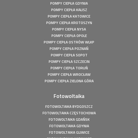
Fotowoltaika Bełchatów - Instalacja fotowoltaiczna o
POMPY CIEPŁA GDYNIA
mocy: 5,8 kWp
POMPY CIEPŁA KALISZ
Pompa ciepła Kępiny Wielkie - Mitsubishi Heavy Split -
POMPY CIEPŁA KATOWICE
10kW
POMPY CIEPŁA KROTOSZYN
Pompa ciepła Wola Droszewska - Innova Nordic 10 KW
POMPY CIEPŁA NYSA
POMPY CIEPŁA OPOLE
Fotowoltaika Wiśniowa Góra - Instalacja fotowoltaiczna o
mocy: 6,48 kWp
POMPY CIEPŁA OSTRÓW WLKP
POMPY CIEPŁA POZNAŃ
Magazyn Energii Ródka - Sofar - BTS E5-DS5 - 5,12kWh
POMPY CIEPŁA SOPOT
Magazyn Energii Młodoszowice - Sofar - BTS E5-DS5 -
POMPY CIEPŁA SZCZECIN
5,12kWh
POMPY CIEPŁA TORUŃ
Fotowoltaika Zajazd Ostoja - Instalacja fotowoltaiczna o
POMPY CIEPŁA WROCŁAW
mocy: 650 kWp
POMPY CIEPŁA ZIELONA GÓRA
Fotowoltaika z magazynem energii - Łachów - Instalacja
fotowoltaiczna o mocy: 9,9 kWp
Fotowoltaika
Fotowoltaika Hanuszów - Instalacja fotowoltaiczna o
mocy: 39,9 kWp
FOTOWOLTAIKA BYDGOSZCZ
Fotowoltaika Biadki - Instalacja fotowoltaiczna o mocy:
FOTOWOLTAIKA CZĘSTOCHOWA
4,95 kWp
FOTOWOLTAIKA GDAŃSK
Fotowoltaika Stargard- Instalacja fotowoltaiczna o mocy:
FOTOWOLTAIKA GDYNIA
4,5 kWp
FOTOWOLTAIKA GLIWICE