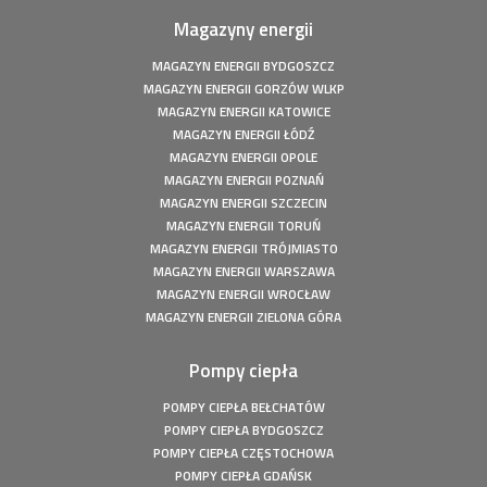
Fotowoltaika z magazynem energii - Człuchów - Instalacja
Magazyny energii
fotowoltaiczna o mocy: 9,86 kWp
Fotowoltaika z magazynem energii - Gorzów Śląski -
MAGAZYN ENERGII BYDGOSZCZ
Instalacja fotowoltaiczna o mocy: 20,16 kWp
MAGAZYN ENERGII GORZÓW WLKP
Fotowoltaika Czersk Koszaliński- Instalacja fotowoltaiczna
MAGAZYN ENERGII KATOWICE
o mocy: 8 kWp
MAGAZYN ENERGII ŁÓDŹ
Fotowoltaika z magazynem energii - Szczecin - Instalacja
MAGAZYN ENERGII OPOLE
fotowoltaiczna o mocy: 6,1 kWp
MAGAZYN ENERGII POZNAŃ
MAGAZYN ENERGII SZCZECIN
Fotowoltaika z magazynem energii - Wołuszewo -
Instalacja fotowoltaiczna o mocy: 9,81 kWp
MAGAZYN ENERGII TORUŃ
MAGAZYN ENERGII TRÓJMIASTO
Fotowoltaika Gorzów Śląski - Instalacja fotowoltaiczna o
MAGAZYN ENERGII WARSZAWA
mocy: 5,28 kWp
MAGAZYN ENERGII WROCŁAW
Fotowoltaika z magazynem energii - Borek - Instalacja
MAGAZYN ENERGII ZIELONA GÓRA
fotowoltaiczna o mocy: 7,77 kWp
Fotowoltaika z magazynem energii - Secemin - Instalacja
Pompy ciepła
fotowoltaiczna o mocy: 4,5 kWp
Fotowoltaika Wola Droszewska - Instalacja fotowoltaiczna
POMPY CIEPŁA BEŁCHATÓW
o mocy: 4,99 kWp
POMPY CIEPŁA BYDGOSZCZ
Fotowoltaika Aquapark Kalisz - Instalacja fotowoltaiczna o
POMPY CIEPŁA CZĘSTOCHOWA
mocy: 49,5 kWp
POMPY CIEPŁA GDAŃSK