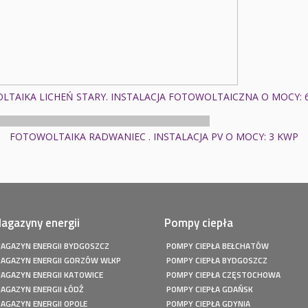
TAIKA LICHEŃ STARY. INSTALACJA FOTOWOLTAICZNA O MOCY: 
FOTOWOLTAIKA RADWANIEC . INSTALACJA PV O MOCY: 3 KWP
agazyny energii
Pompy ciepła
AGAZYN ENERGII BYDGOSZCZ
POMPY CIEPŁA BEŁCHATÓW
AGAZYN ENERGII GORZÓW WLKP
POMPY CIEPŁA BYDGOSZCZ
AGAZYN ENERGII KATOWICE
POMPY CIEPŁA CZĘSTOCHOWA
AGAZYN ENERGII ŁÓDŹ
POMPY CIEPŁA GDAŃSK
AGAZYN ENERGII OPOLE
POMPY CIEPŁA GDYNIA