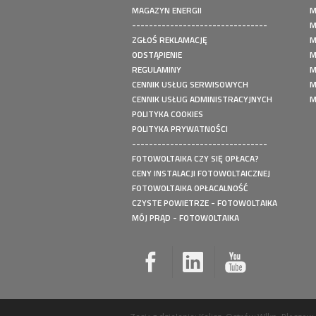
ka z magazynem
MAGAZYN ENERGII
M
dlesice - Instalacja
--------------------------------
M
zna o mocy: 6,06 kWp
ZGŁOŚ REKLAMACJĘ
M
ka z magazynem
ODSTĄPIENIE
M
izanówek - Instalacja
REGULAMINY
M
zna o mocy: 9,99 kWp
CENNIK USŁUG SERWISOWYCH
M
a Kroczyce - Instalacja
CENNIK USŁUG ADMINISTRACYJNYCH
M
zna o mocy: 5,05 kWp
POLITYKA COOKIES
a Kroczyce - Instalacja
POLITYKA PRYWATNOŚCI
zna o mocy: 3,5 kWp
--------------------------------
r Zelów - LG DualCool
FOTOWOLTAIKA CZY SIĘ OPŁACA?
CENY INSTALACJI FOTOWOLTAICZNEJ
a Kołowo - Instalacja
FOTOWOLTAIKA OPŁACALNOŚĆ
zna o mocy: 7,54 kWp
CZYSTE POWIETRZE - FOTOWOLTAIKA
ergii Wyszyna - BTS
MÓJ PRĄD - FOTOWOLTAIKA
10,24kWh
a Nietkowice - Pullar
a Borek - Mitsubishi
W
ka z magazynem