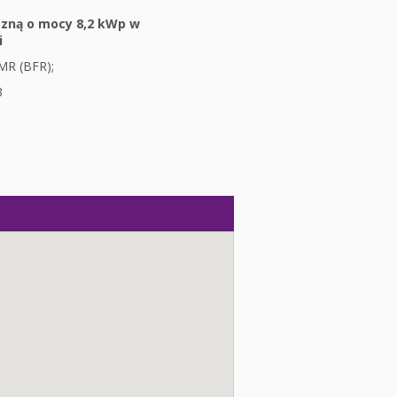
czną o mocy 8,2 kWp w
i
MR (BFR);
3