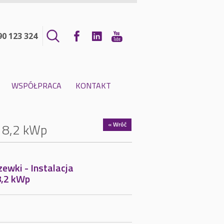
90 123 324
WSPÓŁPRACA
KONTAKT
« Wróć
: 8,2 kWp
ewki - Instalacja
8,2 kWp