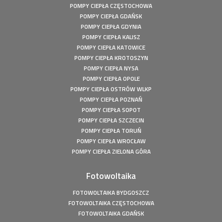
mocy: 49,5 kWp
POMPY CIEPŁA CZĘSTOCHOWA
POMPY CIEPŁA GDAŃSK
Fotowoltaika Bełchatów - Instalacja fotowoltaiczna o
mocy: 5,8 kWp
POMPY CIEPŁA GDYNIA
POMPY CIEPŁA KALISZ
Pompa ciepła Kępiny Wielkie - Mitsubishi Heavy Split -
10kW
POMPY CIEPŁA KATOWICE
POMPY CIEPŁA KROTOSZYN
Pompa ciepła Wola Droszewska - Innova Nordic 10 KW
POMPY CIEPŁA NYSA
Fotowoltaika Wiśniowa Góra - Instalacja fotowoltaiczna o
POMPY CIEPŁA OPOLE
mocy: 6,48 kWp
POMPY CIEPŁA OSTRÓW WLKP
Magazyn Energii Ródka - Sofar - BTS E5-DS5 - 5,12kWh
POMPY CIEPŁA POZNAŃ
Magazyn Energii Młodoszowice - Sofar - BTS E5-DS5 -
POMPY CIEPŁA SOPOT
5,12kWh
POMPY CIEPŁA SZCZECIN
Fotowoltaika Zajazd Ostoja - Instalacja fotowoltaiczna o
POMPY CIEPŁA TORUŃ
mocy: 650 kWp
POMPY CIEPŁA WROCŁAW
Fotowoltaika z magazynem energii - Łachów - Instalacja
POMPY CIEPŁA ZIELONA GÓRA
fotowoltaiczna o mocy: 9,9 kWp
Fotowoltaika Hanuszów - Instalacja fotowoltaiczna o
Fotowoltaika
mocy: 39,9 kWp
FOTOWOLTAIKA BYDGOSZCZ
Fotowoltaika Biadki - Instalacja fotowoltaiczna o mocy:
FOTOWOLTAIKA CZĘSTOCHOWA
4,95 kWp
FOTOWOLTAIKA GDAŃSK
Fotowoltaika Stargard- Instalacja fotowoltaiczna o mocy: