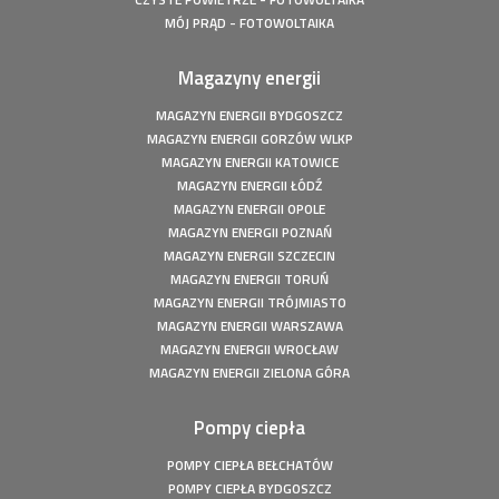
20,54 kWp
MÓJ PRĄD - FOTOWOLTAIKA
Fotowoltaika z magazynem energii - Człuchów - Instalacja
fotowoltaiczna o mocy: 9,86 kWp
Magazyny energii
Fotowoltaika z magazynem energii - Gorzów Śląski -
Instalacja fotowoltaiczna o mocy: 20,16 kWp
MAGAZYN ENERGII BYDGOSZCZ
MAGAZYN ENERGII GORZÓW WLKP
Fotowoltaika Czersk Koszaliński- Instalacja fotowoltaiczna
MAGAZYN ENERGII KATOWICE
o mocy: 8 kWp
MAGAZYN ENERGII ŁÓDŹ
Fotowoltaika z magazynem energii - Szczecin - Instalacja
MAGAZYN ENERGII OPOLE
fotowoltaiczna o mocy: 6,1 kWp
MAGAZYN ENERGII POZNAŃ
Fotowoltaika z magazynem energii - Wołuszewo -
MAGAZYN ENERGII SZCZECIN
Instalacja fotowoltaiczna o mocy: 9,81 kWp
MAGAZYN ENERGII TORUŃ
Fotowoltaika Gorzów Śląski - Instalacja fotowoltaiczna o
MAGAZYN ENERGII TRÓJMIASTO
mocy: 5,28 kWp
MAGAZYN ENERGII WARSZAWA
Fotowoltaika z magazynem energii - Borek - Instalacja
MAGAZYN ENERGII WROCŁAW
fotowoltaiczna o mocy: 7,77 kWp
MAGAZYN ENERGII ZIELONA GÓRA
Fotowoltaika z magazynem energii - Secemin - Instalacja
fotowoltaiczna o mocy: 4,5 kWp
Pompy ciepła
Fotowoltaika Wola Droszewska - Instalacja fotowoltaiczna
o mocy: 4,99 kWp
POMPY CIEPŁA BEŁCHATÓW
Fotowoltaika Aquapark Kalisz - Instalacja fotowoltaiczna o
POMPY CIEPŁA BYDGOSZCZ