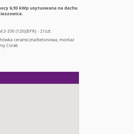
 mocy 6,93 kWp usytuowana na dachu
ieszowice.
.3-330 (120)(BFR) - 21szt.
chówka ceramiczna/betonowa, montaż
rmy Corab