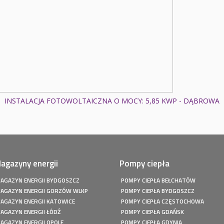
INSTALACJA FOTOWOLTAICZNA O MOCY: 5,85 KWP - DĄBROWA
agazyny energii
Pompy ciepła
AGAZYN ENERGII BYDGOSZCZ
POMPY CIEPŁA BEŁCHATÓW
AGAZYN ENERGII GORZÓW WLKP
POMPY CIEPŁA BYDGOSZCZ
AGAZYN ENERGII KATOWICE
POMPY CIEPŁA CZĘSTOCHOWA
AGAZYN ENERGII ŁÓDŹ
POMPY CIEPŁA GDAŃSK
AGAZYN ENERGII OPOLE
POMPY CIEPŁA GDYNIA