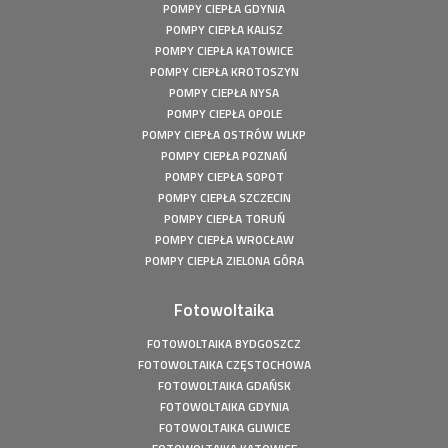
POMPY CIEPŁA GDYNIA
Fotowoltaika Bełchatów - Instalacja fotowoltaiczna o
POMPY CIEPŁA KALISZ
mocy: 5,8 kWp
POMPY CIEPŁA KATOWICE
Pompa ciepła Kępiny Wielkie - Mitsubishi Heavy Split -
POMPY CIEPŁA KROTOSZYN
10kW
POMPY CIEPŁA NYSA
Pompa ciepła Wola Droszewska - Innova Nordic 10 KW
POMPY CIEPŁA OPOLE
Fotowoltaika Wiśniowa Góra - Instalacja fotowoltaiczna o
POMPY CIEPŁA OSTRÓW WLKP
mocy: 6,48 kWp
POMPY CIEPŁA POZNAŃ
Magazyn Energii Ródka - Sofar - BTS E5-DS5 - 5,12kWh
POMPY CIEPŁA SOPOT
POMPY CIEPŁA SZCZECIN
Magazyn Energii Młodoszowice - Sofar - BTS E5-DS5 -
5,12kWh
POMPY CIEPŁA TORUŃ
POMPY CIEPŁA WROCŁAW
Fotowoltaika Zajazd Ostoja - Instalacja fotowoltaiczna o
POMPY CIEPŁA ZIELONA GÓRA
mocy: 650 kWp
Fotowoltaika z magazynem energii - Łachów - Instalacja
fotowoltaiczna o mocy: 9,9 kWp
Fotowoltaika
Fotowoltaika Hanuszów - Instalacja fotowoltaiczna o
FOTOWOLTAIKA BYDGOSZCZ
mocy: 39,9 kWp
FOTOWOLTAIKA CZĘSTOCHOWA
Fotowoltaika Biadki - Instalacja fotowoltaiczna o mocy:
FOTOWOLTAIKA GDAŃSK
4,95 kWp
FOTOWOLTAIKA GDYNIA
Fotowoltaika Stargard- Instalacja fotowoltaiczna o mocy:
FOTOWOLTAIKA GLIWICE
4,5 kWp