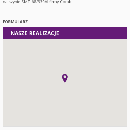
na szynie SMT-68/330Al firmy Corab
FORMULARZ
NASZE REALIZACJE
Instalacje
Fotowoltaika z magazynem energii - Łódź - Instalacja
fotowoltaiczna o mocy: 10,44 kWp
Fotowoltaika Pieczyska - Instalacja fotowoltaiczna o mocy:
19,95 kWp
Fotowoltaika z magazynem energii - Wolica - Instalacja
fotowoltaiczna o mocy: 6,96 kWp
Fotowoltaika z magazynem energii - Kalisz - Instalacja
fotowoltaiczna o mocy: 6,8 kWp
Fotowoltaika z magazynem energii - Kalisz - Instalacja
fotowoltaiczna o mocy: 6,06 kWp
Fotowoltaika Krępa - Instalacja fotowoltaiczna o mocy:
5,95 kWp