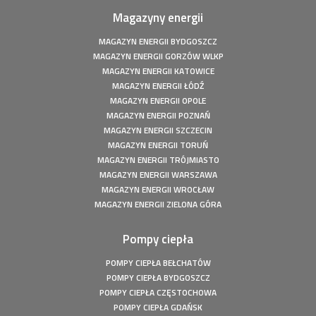
Magazyny energii
Fotowoltaika z magazynem energii - Człuchów - Instalacja
fotowoltaiczna o mocy: 9,86 kWp
MAGAZYN ENERGII BYDGOSZCZ
Fotowoltaika z magazynem energii - Gorzów Śląski -
MAGAZYN ENERGII GORZÓW WLKP
Instalacja fotowoltaiczna o mocy: 20,16 kWp
MAGAZYN ENERGII KATOWICE
Fotowoltaika Czersk Koszaliński- Instalacja fotowoltaiczna
MAGAZYN ENERGII ŁÓDŹ
o mocy: 8 kWp
MAGAZYN ENERGII OPOLE
Fotowoltaika z magazynem energii - Szczecin - Instalacja
MAGAZYN ENERGII POZNAŃ
fotowoltaiczna o mocy: 6,1 kWp
MAGAZYN ENERGII SZCZECIN
Fotowoltaika z magazynem energii - Wołuszewo -
MAGAZYN ENERGII TORUŃ
Instalacja fotowoltaiczna o mocy: 9,81 kWp
MAGAZYN ENERGII TRÓJMIASTO
Fotowoltaika Gorzów Śląski - Instalacja fotowoltaiczna o
MAGAZYN ENERGII WARSZAWA
mocy: 5,28 kWp
MAGAZYN ENERGII WROCŁAW
Fotowoltaika z magazynem energii - Borek - Instalacja
MAGAZYN ENERGII ZIELONA GÓRA
fotowoltaiczna o mocy: 7,77 kWp
Fotowoltaika z magazynem energii - Secemin - Instalacja
Pompy ciepła
fotowoltaiczna o mocy: 4,5 kWp
POMPY CIEPŁA BEŁCHATÓW
Fotowoltaika Wola Droszewska - Instalacja fotowoltaiczna
POMPY CIEPŁA BYDGOSZCZ
o mocy: 4,99 kWp
POMPY CIEPŁA CZĘSTOCHOWA
Fotowoltaika Aquapark Kalisz - Instalacja fotowoltaiczna o
POMPY CIEPŁA GDAŃSK
mocy: 49,5 kWp