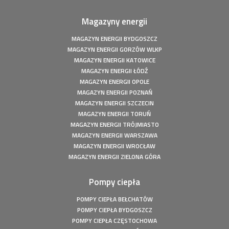
20,54 kWp
Fotowoltaika z magazynem energii - Człuchów - Instalacja
Magazyny energii
fotowoltaiczna o mocy: 9,86 kWp
Fotowoltaika z magazynem energii - Gorzów Śląski -
MAGAZYN ENERGII BYDGOSZCZ
Instalacja fotowoltaiczna o mocy: 20,16 kWp
MAGAZYN ENERGII GORZÓW WLKP
Fotowoltaika Czersk Koszaliński- Instalacja fotowoltaiczna
MAGAZYN ENERGII KATOWICE
o mocy: 8 kWp
MAGAZYN ENERGII ŁÓDŹ
Fotowoltaika z magazynem energii - Szczecin - Instalacja
MAGAZYN ENERGII OPOLE
fotowoltaiczna o mocy: 6,1 kWp
MAGAZYN ENERGII POZNAŃ
MAGAZYN ENERGII SZCZECIN
Fotowoltaika z magazynem energii - Wołuszewo -
Instalacja fotowoltaiczna o mocy: 9,81 kWp
MAGAZYN ENERGII TORUŃ
MAGAZYN ENERGII TRÓJMIASTO
Fotowoltaika Gorzów Śląski - Instalacja fotowoltaiczna o
MAGAZYN ENERGII WARSZAWA
mocy: 5,28 kWp
MAGAZYN ENERGII WROCŁAW
Fotowoltaika z magazynem energii - Borek - Instalacja
MAGAZYN ENERGII ZIELONA GÓRA
fotowoltaiczna o mocy: 7,77 kWp
Fotowoltaika z magazynem energii - Secemin - Instalacja
Pompy ciepła
fotowoltaiczna o mocy: 4,5 kWp
Fotowoltaika Wola Droszewska - Instalacja fotowoltaiczna
POMPY CIEPŁA BEŁCHATÓW
o mocy: 4,99 kWp
POMPY CIEPŁA BYDGOSZCZ
Fotowoltaika Aquapark Kalisz - Instalacja fotowoltaiczna o
POMPY CIEPŁA CZĘSTOCHOWA
mocy: 49,5 kWp