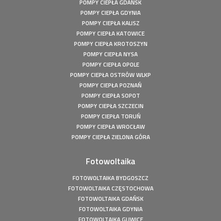
POMPY CIEPŁA GDAŃSK
Fotowoltaika Bełchatów - Instalacja fotowoltaiczna o
POMPY CIEPŁA GDYNIA
mocy: 5,8 kWp
POMPY CIEPŁA KALISZ
Pompa ciepła Kępiny Wielkie - Mitsubishi Heavy Split -
POMPY CIEPŁA KATOWICE
10kW
POMPY CIEPŁA KROTOSZYN
Pompa ciepła Wola Droszewska - Innova Nordic 10 KW
POMPY CIEPŁA NYSA
POMPY CIEPŁA OPOLE
Fotowoltaika Wiśniowa Góra - Instalacja fotowoltaiczna o
mocy: 6,48 kWp
POMPY CIEPŁA OSTRÓW WLKP
POMPY CIEPŁA POZNAŃ
Magazyn Energii Ródka - Sofar - BTS E5-DS5 - 5,12kWh
POMPY CIEPŁA SOPOT
Magazyn Energii Młodoszowice - Sofar - BTS E5-DS5 -
POMPY CIEPŁA SZCZECIN
5,12kWh
POMPY CIEPŁA TORUŃ
Fotowoltaika Zajazd Ostoja - Instalacja fotowoltaiczna o
POMPY CIEPŁA WROCŁAW
mocy: 650 kWp
POMPY CIEPŁA ZIELONA GÓRA
Fotowoltaika z magazynem energii - Łachów - Instalacja
fotowoltaiczna o mocy: 9,9 kWp
Fotowoltaika
Fotowoltaika Hanuszów - Instalacja fotowoltaiczna o
mocy: 39,9 kWp
FOTOWOLTAIKA BYDGOSZCZ
Fotowoltaika Biadki - Instalacja fotowoltaiczna o mocy:
FOTOWOLTAIKA CZĘSTOCHOWA
4,95 kWp
FOTOWOLTAIKA GDAŃSK
Fotowoltaika Stargard- Instalacja fotowoltaiczna o mocy:
FOTOWOLTAIKA GDYNIA
4,5 kWp
FOTOWOLTAIKA GLIWICE