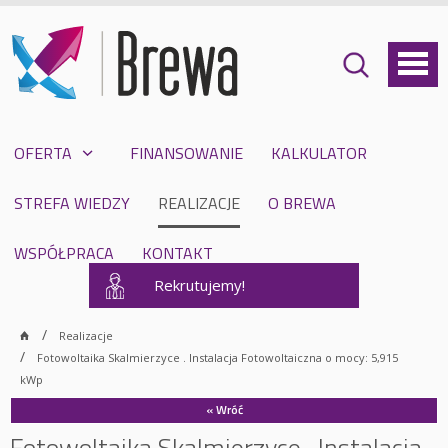
OFERTA
FINANSOWANIE
KALKULATOR
STREFA WIEDZY
REALIZACJE
O BREWA
WSPÓŁPRACA
KONTAKT
Rekrutujemy!
Realizacje
Fotowoltaika Skalmierzyce . Instalacja Fotowoltaiczna o mocy: 5,915
kWp
« Wróć
Fotowoltaika Skalmierzyce . Instalacja