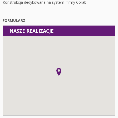
Konstrukcja dedykowana na system firmy Corab
FORMULARZ
NASZE REALIZACJE
Instalacje
Fotowoltaika z magazynem energii - Łódź - Instalacja
fotowoltaiczna o mocy: 10,44 kWp
Fotowoltaika Pieczyska - Instalacja fotowoltaiczna o mocy:
19,95 kWp
Fotowoltaika z magazynem energii - Wolica - Instalacja
fotowoltaiczna o mocy: 6,96 kWp
Fotowoltaika z magazynem energii - Kalisz - Instalacja
fotowoltaiczna o mocy: 6,8 kWp
Fotowoltaika z magazynem energii - Kalisz - Instalacja
fotowoltaiczna o mocy: 6,06 kWp
Fotowoltaika Krępa - Instalacja fotowoltaiczna o mocy:
5,95 kWp