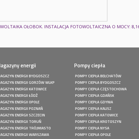
WOLTAIKA OŁOBOK. INSTALACJA FOTOWOLTAICZNA O MOCY: 8,1
agazyny energii
Pompy ciepła
AGAZYN ENERGII BYDGOSZCZ
POMPY CIEPŁA BEŁCHATÓW
AGAZYN ENERGII GORZÓW WLKP
POMPY CIEPŁA BYDGOSZCZ
AGAZYN ENERGII KATOWICE
POMPY CIEPŁA CZĘSTOCHOWA
AGAZYN ENERGII ŁÓDŹ
POMPY CIEPŁA GDAŃSK
AGAZYN ENERGII OPOLE
POMPY CIEPŁA GDYNIA
AGAZYN ENERGII POZNAŃ
POMPY CIEPŁA KALISZ
AGAZYN ENERGII SZCZECIN
POMPY CIEPŁA KATOWICE
AGAZYN ENERGII TORUŃ
POMPY CIEPŁA KROTOSZYN
AGAZYN ENERGII TRÓJMIASTO
POMPY CIEPŁA NYSA
AGAZYN ENERGII WARSZAWA
POMPY CIEPŁA OPOLE