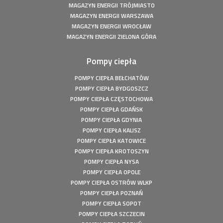
MAGAZYN ENERGII TRÓJMIASTO
Fotowoltaika z magazynem energii - Człuchów - Instalacja
MAGAZYN ENERGII WARSZAWA
fotowoltaiczna o mocy: 9,86 kWp
MAGAZYN ENERGII WROCŁAW
Fotowoltaika z magazynem energii - Gorzów Śląski -
MAGAZYN ENERGII ZIELONA GÓRA
Instalacja fotowoltaiczna o mocy: 20,16 kWp
Fotowoltaika Czersk Koszaliński- Instalacja fotowoltaiczna
Pompy ciepła
o mocy: 8 kWp
Fotowoltaika z magazynem energii - Szczecin - Instalacja
POMPY CIEPŁA BEŁCHATÓW
fotowoltaiczna o mocy: 6,1 kWp
POMPY CIEPŁA BYDGOSZCZ
Fotowoltaika z magazynem energii - Wołuszewo -
POMPY CIEPŁA CZĘSTOCHOWA
Instalacja fotowoltaiczna o mocy: 9,81 kWp
POMPY CIEPŁA GDAŃSK
Fotowoltaika Gorzów Śląski - Instalacja fotowoltaiczna o
POMPY CIEPŁA GDYNIA
mocy: 5,28 kWp
POMPY CIEPŁA KALISZ
POMPY CIEPŁA KATOWICE
Fotowoltaika z magazynem energii - Borek - Instalacja
fotowoltaiczna o mocy: 7,77 kWp
POMPY CIEPŁA KROTOSZYN
POMPY CIEPŁA NYSA
Fotowoltaika z magazynem energii - Secemin - Instalacja
fotowoltaiczna o mocy: 4,5 kWp
POMPY CIEPŁA OPOLE
POMPY CIEPŁA OSTRÓW WLKP
Fotowoltaika Wola Droszewska - Instalacja fotowoltaiczna
POMPY CIEPŁA POZNAŃ
o mocy: 4,99 kWp
POMPY CIEPŁA SOPOT
Fotowoltaika Aquapark Kalisz - Instalacja fotowoltaiczna o
POMPY CIEPŁA SZCZECIN
mocy: 49,5 kWp