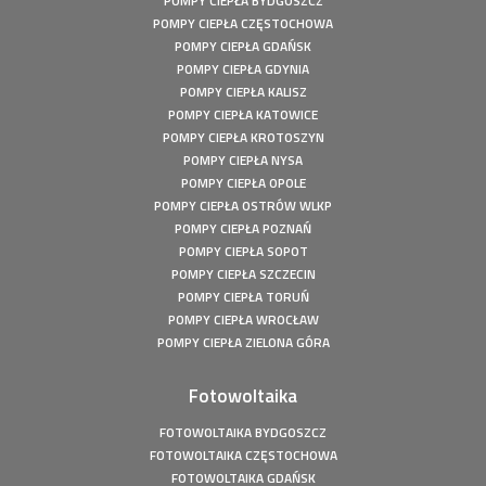
POMPY CIEPŁA BYDGOSZCZ
mocy: 49,5 kWp
POMPY CIEPŁA CZĘSTOCHOWA
POMPY CIEPŁA GDAŃSK
Fotowoltaika Bełchatów - Instalacja fotowoltaiczna o
mocy: 5,8 kWp
POMPY CIEPŁA GDYNIA
POMPY CIEPŁA KALISZ
Pompa ciepła Kępiny Wielkie - Mitsubishi Heavy Split -
10kW
POMPY CIEPŁA KATOWICE
POMPY CIEPŁA KROTOSZYN
Pompa ciepła Wola Droszewska - Innova Nordic 10 KW
POMPY CIEPŁA NYSA
Fotowoltaika Wiśniowa Góra - Instalacja fotowoltaiczna o
POMPY CIEPŁA OPOLE
mocy: 6,48 kWp
POMPY CIEPŁA OSTRÓW WLKP
Magazyn Energii Ródka - Sofar - BTS E5-DS5 - 5,12kWh
POMPY CIEPŁA POZNAŃ
Magazyn Energii Młodoszowice - Sofar - BTS E5-DS5 -
POMPY CIEPŁA SOPOT
5,12kWh
POMPY CIEPŁA SZCZECIN
Fotowoltaika Zajazd Ostoja - Instalacja fotowoltaiczna o
POMPY CIEPŁA TORUŃ
mocy: 650 kWp
POMPY CIEPŁA WROCŁAW
Fotowoltaika z magazynem energii - Łachów - Instalacja
POMPY CIEPŁA ZIELONA GÓRA
fotowoltaiczna o mocy: 9,9 kWp
Fotowoltaika Hanuszów - Instalacja fotowoltaiczna o
Fotowoltaika
mocy: 39,9 kWp
FOTOWOLTAIKA BYDGOSZCZ
Fotowoltaika Biadki - Instalacja fotowoltaiczna o mocy:
FOTOWOLTAIKA CZĘSTOCHOWA
4,95 kWp
FOTOWOLTAIKA GDAŃSK
Fotowoltaika Stargard- Instalacja fotowoltaiczna o mocy: