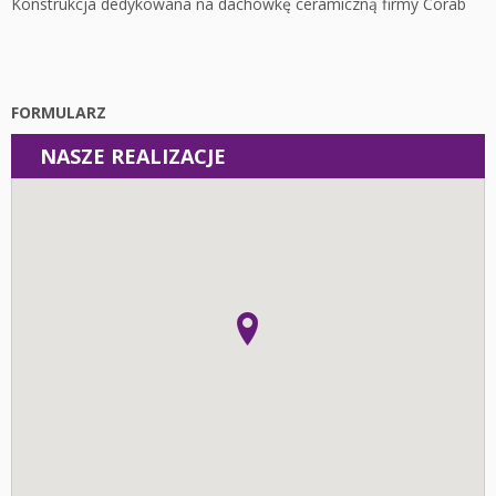
Konstrukcja dedykowana na dachówkę ceramiczną firmy Corab
FORMULARZ
NASZE REALIZACJE
Instalacje
Fotowoltaika z magazynem energii - Łódź - Instalacja
fotowoltaiczna o mocy: 10,44 kWp
Fotowoltaika Pieczyska - Instalacja fotowoltaiczna o mocy:
19,95 kWp
Fotowoltaika z magazynem energii - Wolica - Instalacja
fotowoltaiczna o mocy: 6,96 kWp
Fotowoltaika z magazynem energii - Kalisz - Instalacja
fotowoltaiczna o mocy: 6,8 kWp
Fotowoltaika z magazynem energii - Kalisz - Instalacja
fotowoltaiczna o mocy: 6,06 kWp
Fotowoltaika Krępa - Instalacja fotowoltaiczna o mocy: