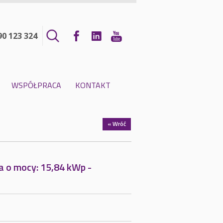
90 123 324
WSPÓŁPRACA
KONTAKT
« Wróć
a o mocy: 15,84 kWp -