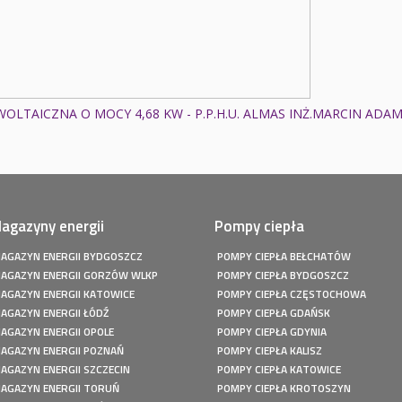
OLTAICZNA O MOCY 4,68 KW - P.P.H.U. ALMAS INŻ.MARCIN ADA
agazyny energii
Pompy ciepła
AGAZYN ENERGII BYDGOSZCZ
POMPY CIEPŁA BEŁCHATÓW
AGAZYN ENERGII GORZÓW WLKP
POMPY CIEPŁA BYDGOSZCZ
AGAZYN ENERGII KATOWICE
POMPY CIEPŁA CZĘSTOCHOWA
AGAZYN ENERGII ŁÓDŹ
POMPY CIEPŁA GDAŃSK
AGAZYN ENERGII OPOLE
POMPY CIEPŁA GDYNIA
AGAZYN ENERGII POZNAŃ
POMPY CIEPŁA KALISZ
AGAZYN ENERGII SZCZECIN
POMPY CIEPŁA KATOWICE
AGAZYN ENERGII TORUŃ
POMPY CIEPŁA KROTOSZYN