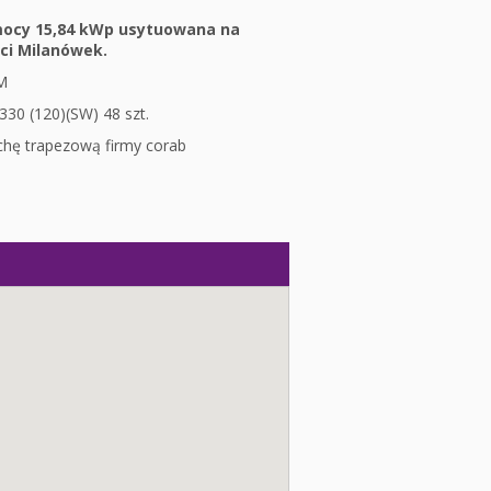
 mocy 15,84 kWp usytuowana na
ci Milanówek.
-M
30 (120)(SW) 48 szt.
chę trapezową firmy corab