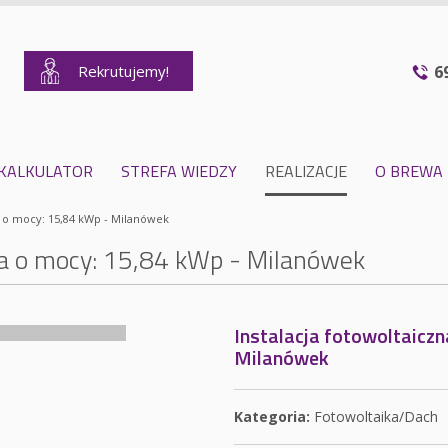
Rekrutujemy!
6
KALKULATOR
STREFA WIEDZY
REALIZACJE
O BREWA
a o mocy: 15,84 kWp - Milanówek
na o mocy: 15,84 kWp - Milanówek
Instalacja fotowoltaiczn
Milanówek
Kategoria:
Fotowoltaika/Dach