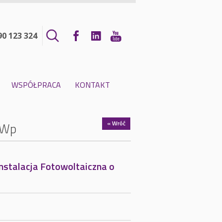
90 123 324
WSPÓŁPRACA
KONTAKT
« Wróć
kWp
nstalacja Fotowoltaiczna o