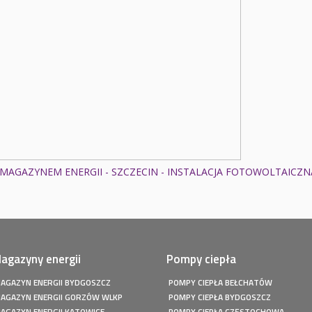
MAGAZYNEM ENERGII - SZCZECIN - INSTALACJA FOTOWOLTAICZNA
agazyny energii
Pompy ciepła
AGAZYN ENERGII BYDGOSZCZ
POMPY CIEPŁA BEŁCHATÓW
AGAZYN ENERGII GORZÓW WLKP
POMPY CIEPŁA BYDGOSZCZ
AGAZYN ENERGII KATOWICE
POMPY CIEPŁA CZĘSTOCHOWA