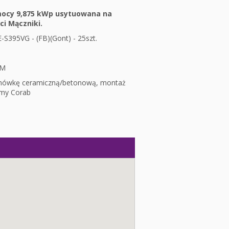
 mocy 9,875 kWp usytuowana na
i Mączniki.
-S395VG - (FB)(Gont) - 25szt.
RM
chówkę ceramiczną/betonową, montaż
rmy Corab