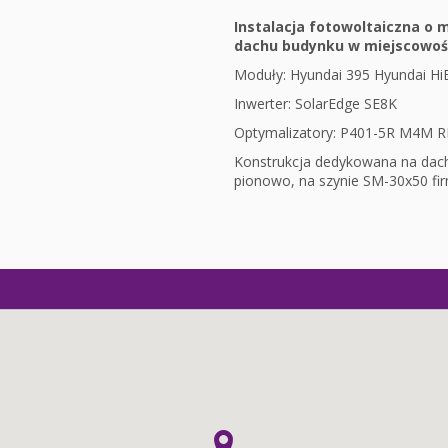
Instalacja fotowoltaiczna o
dachu budynku w miejscowośc
Moduły: Hyundai 395 Hyundai HiE
Inwerter: SolarEdge SE8K
Optymalizatory: P401-5R M4M 
Konstrukcja dedykowana na da
pionowo, na szynie SM-30x50 fi