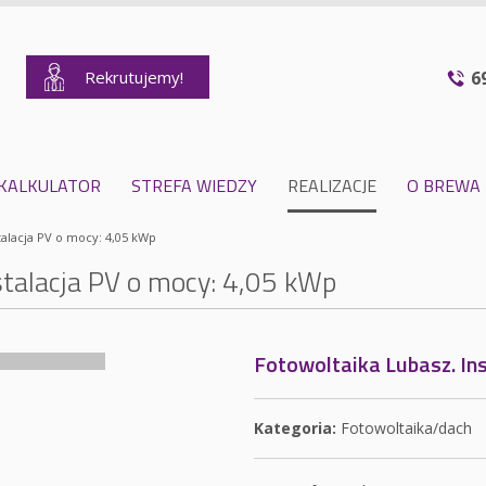
Rekrutujemy!
6
KALKULATOR
STREFA WIEDZY
REALIZACJE
O BREWA
talacja PV o mocy: 4,05 kWp
stalacja PV o mocy: 4,05 kWp
Fotowoltaika Lubasz. In
Kategoria:
Fotowoltaika/dach