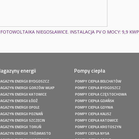
FOTOWOLTAIKA NIEGOSŁAWICE. INSTALACJA PV O MOCY: 9,9 KWP
agazyny energii
Pompy ciepła
AGAZYN ENERGII BYDGOSZCZ
POMPY CIEPŁA BEŁCHATÓW
AGAZYN ENERGII GORZÓW WLKP
POMPY CIEPŁA BYDGOSZCZ
AGAZYN ENERGII KATOWICE
POMPY CIEPŁA CZĘSTOCHOWA
AGAZYN ENERGII ŁÓDŹ
POMPY CIEPŁA GDAŃSK
AGAZYN ENERGII OPOLE
POMPY CIEPŁA GDYNIA
AGAZYN ENERGII POZNAŃ
POMPY CIEPŁA KALISZ
AGAZYN ENERGII SZCZECIN
POMPY CIEPŁA KATOWICE
AGAZYN ENERGII TORUŃ
POMPY CIEPŁA KROTOSZYN
AGAZYN ENERGII TRÓJMIASTO
POMPY CIEPŁA NYSA