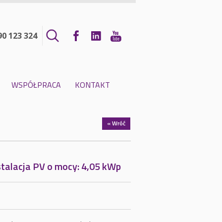
90 123 324
WSPÓŁPRACA
KONTAKT
« Wróć
stalacja PV o mocy: 4,05 kWp