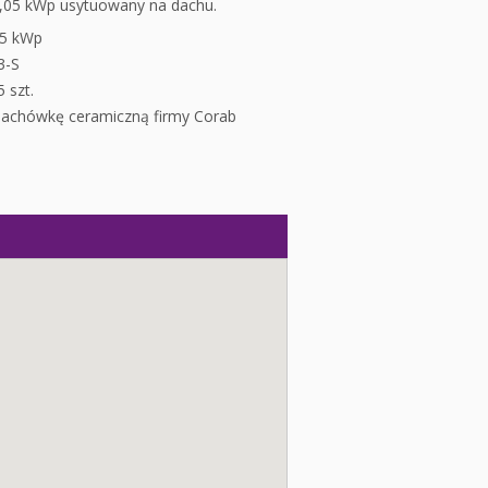
,05 kWp usytuowany na dachu.
05 kWp
3-S
 szt.
dachówkę ceramiczną firmy Corab