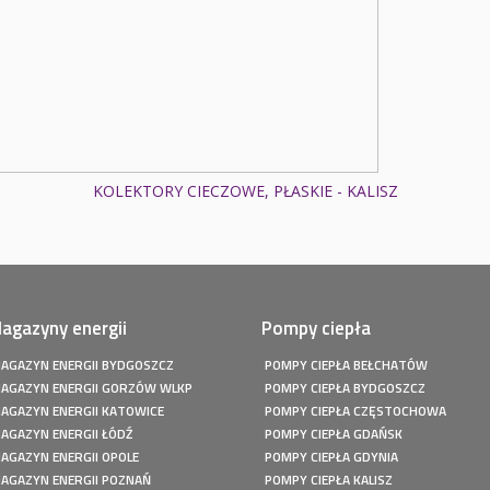
KOLEKTORY CIECZOWE, PŁASKIE - KALISZ
agazyny energii
Pompy ciepła
AGAZYN ENERGII BYDGOSZCZ
POMPY CIEPŁA BEŁCHATÓW
AGAZYN ENERGII GORZÓW WLKP
POMPY CIEPŁA BYDGOSZCZ
AGAZYN ENERGII KATOWICE
POMPY CIEPŁA CZĘSTOCHOWA
AGAZYN ENERGII ŁÓDŹ
POMPY CIEPŁA GDAŃSK
AGAZYN ENERGII OPOLE
POMPY CIEPŁA GDYNIA
AGAZYN ENERGII POZNAŃ
POMPY CIEPŁA KALISZ