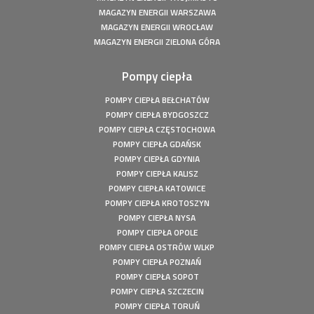
MAGAZYN ENERGII WARSZAWA
Fotowoltaika z magazynem energii - Człuchów - Instalacja
fotowoltaiczna o mocy: 9,86 kWp
MAGAZYN ENERGII WROCŁAW
MAGAZYN ENERGII ZIELONA GÓRA
Fotowoltaika z magazynem energii - Gorzów Śląski -
Instalacja fotowoltaiczna o mocy: 20,16 kWp
Pompy ciepła
Fotowoltaika Czersk Koszaliński- Instalacja fotowoltaiczna
o mocy: 8 kWp
POMPY CIEPŁA BEŁCHATÓW
Fotowoltaika z magazynem energii - Szczecin - Instalacja
POMPY CIEPŁA BYDGOSZCZ
fotowoltaiczna o mocy: 6,1 kWp
POMPY CIEPŁA CZĘSTOCHOWA
Fotowoltaika z magazynem energii - Wołuszewo -
POMPY CIEPŁA GDAŃSK
Instalacja fotowoltaiczna o mocy: 9,81 kWp
POMPY CIEPŁA GDYNIA
Fotowoltaika Gorzów Śląski - Instalacja fotowoltaiczna o
POMPY CIEPŁA KALISZ
mocy: 5,28 kWp
POMPY CIEPŁA KATOWICE
Fotowoltaika z magazynem energii - Borek - Instalacja
POMPY CIEPŁA KROTOSZYN
fotowoltaiczna o mocy: 7,77 kWp
POMPY CIEPŁA NYSA
Fotowoltaika z magazynem energii - Secemin - Instalacja
POMPY CIEPŁA OPOLE
fotowoltaiczna o mocy: 4,5 kWp
POMPY CIEPŁA OSTRÓW WLKP
Fotowoltaika Wola Droszewska - Instalacja fotowoltaiczna
POMPY CIEPŁA POZNAŃ
o mocy: 4,99 kWp
POMPY CIEPŁA SOPOT
Fotowoltaika Aquapark Kalisz - Instalacja fotowoltaiczna o
POMPY CIEPŁA SZCZECIN
mocy: 49,5 kWp
POMPY CIEPŁA TORUŃ