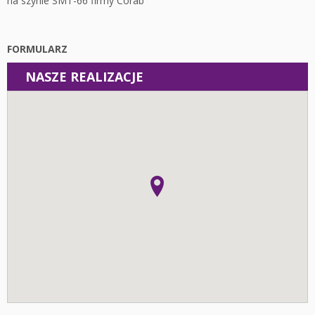
na szynie SMT-66 firmy Corab
FORMULARZ
NASZE REALIZACJE
Instalacje
Fotowoltaika z magazynem energii - Łódź - Instalacja
fotowoltaiczna o mocy: 10,44 kWp
Fotowoltaika Pieczyska - Instalacja fotowoltaiczna o mocy:
19,95 kWp
Fotowoltaika z magazynem energii - Wolica - Instalacja
fotowoltaiczna o mocy: 6,96 kWp
Fotowoltaika z magazynem energii - Kalisz - Instalacja
fotowoltaiczna o mocy: 6,8 kWp
Fotowoltaika z magazynem energii - Kalisz - Instalacja
fotowoltaiczna o mocy: 6,06 kWp
Fotowoltaika Krępa - Instalacja fotowoltaiczna o mocy:
5,95 kWp
Fotowoltaika Czartki - Instalacja fotowoltaiczna o mocy: 10