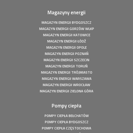
20,54 kWp
Magazyny energii
Fotowoltaika z magazynem energii - Człuchów - Instalacja
fotowoltaiczna o mocy: 9,86 kWp
MAGAZYN ENERGII BYDGOSZCZ
Fotowoltaika z magazynem energii - Gorzów Śląski -
MAGAZYN ENERGII GORZÓW WLKP
Instalacja fotowoltaiczna o mocy: 20,16 kWp
MAGAZYN ENERGII KATOWICE
Fotowoltaika Czersk Koszaliński- Instalacja fotowoltaiczna
MAGAZYN ENERGII ŁÓDŹ
o mocy: 8 kWp
MAGAZYN ENERGII OPOLE
Fotowoltaika z magazynem energii - Szczecin - Instalacja
MAGAZYN ENERGII POZNAŃ
fotowoltaiczna o mocy: 6,1 kWp
MAGAZYN ENERGII SZCZECIN
Fotowoltaika z magazynem energii - Wołuszewo -
MAGAZYN ENERGII TORUŃ
Instalacja fotowoltaiczna o mocy: 9,81 kWp
MAGAZYN ENERGII TRÓJMIASTO
Fotowoltaika Gorzów Śląski - Instalacja fotowoltaiczna o
MAGAZYN ENERGII WARSZAWA
mocy: 5,28 kWp
MAGAZYN ENERGII WROCŁAW
Fotowoltaika z magazynem energii - Borek - Instalacja
MAGAZYN ENERGII ZIELONA GÓRA
fotowoltaiczna o mocy: 7,77 kWp
Fotowoltaika z magazynem energii - Secemin - Instalacja
Pompy ciepła
fotowoltaiczna o mocy: 4,5 kWp
POMPY CIEPŁA BEŁCHATÓW
Fotowoltaika Wola Droszewska - Instalacja fotowoltaiczna
POMPY CIEPŁA BYDGOSZCZ
o mocy: 4,99 kWp
POMPY CIEPŁA CZĘSTOCHOWA
Fotowoltaika Aquapark Kalisz - Instalacja fotowoltaiczna o