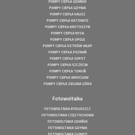
POMPY CIEPŁA GDAŃSK
mocy: 49,5 kWp
POMPY CIEPŁA GDYNIA
Fotowoltaika Bełchatów - Instalacja fotowoltaiczna o
POMPY CIEPŁA KALISZ
mocy: 5,8 kWp
POMPY CIEPŁA KATOWICE
Pompa ciepła Kępiny Wielkie - Mitsubishi Heavy Split -
POMPY CIEPŁA KROTOSZYN
10kW
POMPY CIEPŁA NYSA
Pompa ciepła Wola Droszewska - Innova Nordic 10 KW
POMPY CIEPŁA OPOLE
Fotowoltaika Wiśniowa Góra - Instalacja fotowoltaiczna o
POMPY CIEPŁA OSTRÓW WLKP
mocy: 6,48 kWp
POMPY CIEPŁA POZNAŃ
Magazyn Energii Ródka - Sofar - BTS E5-DS5 - 5,12kWh
POMPY CIEPŁA SOPOT
POMPY CIEPŁA SZCZECIN
Magazyn Energii Młodoszowice - Sofar - BTS E5-DS5 -
5,12kWh
POMPY CIEPŁA TORUŃ
POMPY CIEPŁA WROCŁAW
Fotowoltaika Zajazd Ostoja - Instalacja fotowoltaiczna o
POMPY CIEPŁA ZIELONA GÓRA
mocy: 650 kWp
Fotowoltaika z magazynem energii - Łachów - Instalacja
fotowoltaiczna o mocy: 9,9 kWp
Fotowoltaika
Fotowoltaika Hanuszów - Instalacja fotowoltaiczna o
FOTOWOLTAIKA BYDGOSZCZ
mocy: 39,9 kWp
FOTOWOLTAIKA CZĘSTOCHOWA
Fotowoltaika Biadki - Instalacja fotowoltaiczna o mocy:
FOTOWOLTAIKA GDAŃSK
4,95 kWp
FOTOWOLTAIKA GDYNIA
Fotowoltaika Stargard- Instalacja fotowoltaiczna o mocy:
FOTOWOLTAIKA GLIWICE