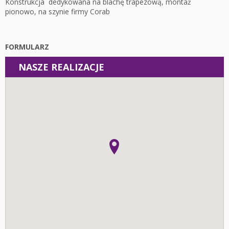
Konstrukcja dedykowana na blachę trapezową, montaż
pionowo, na szynie firmy Corab
FORMULARZ
NASZE REALIZACJE
Instalacje
Fotowoltaika z magazynem energii - Łódź - Instalacja
fotowoltaiczna o mocy: 10,44 kWp
Fotowoltaika Pieczyska - Instalacja fotowoltaiczna o mocy:
19,95 kWp
Fotowoltaika z magazynem energii - Wolica - Instalacja
fotowoltaiczna o mocy: 6,96 kWp
Fotowoltaika z magazynem energii - Kalisz - Instalacja
fotowoltaiczna o mocy: 6,8 kWp
Fotowoltaika z magazynem energii - Kalisz - Instalacja
fotowoltaiczna o mocy: 6,06 kWp
Fotowoltaika Krępa - Instalacja fotowoltaiczna o mocy:
5,95 kWp