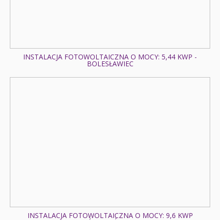
Fotowoltaika z magazynem energii - Kunowice - Instalacja
fotowoltaiczna o mocy: 9,66 kWp
Pompa ciepła Wisełka - System Air 8 kW
Fotowoltaika z magazynem energii - Kalisz - Instalacja
fotowoltaiczna o mocy: 5,5 kWp
Fotowoltaika Korzeniew - Instalacja fotowoltaiczna o
INSTALACJA FOTOWOLTAICZNA O MOCY: 5,44 KWP -
BOLESŁAWIEC
mocy: 39,9 kWp
Fotowoltaika z magazynem energii - Kowalew - Instalacja
fotowoltaiczna o mocy: 10,80 kWp
Pompa ciepła Pasłęk - Innova Nordic Split 6kW
Fotowoltaika Jelenin - Instalacja fotowoltaiczna o mocy:
16,82 kWp
Fotowoltaika z magazynem energii - Międzyzdroje -
Instalacja fotowoltaiczna o mocy: 12,76 kWp
Magazyn energii Drogomyśl - Sofar Solar BTS - 5,12 kWh
Fotowoltaika Pasłęk - Instalacja fotowoltaiczna o mocy:
8,25 kWp
Fotowoltaika z magazynem energii - Antoninów -
Instalacja fotowoltaiczna o mocy: 10 kWp
Pompa ciepła Blizanówek - Innova 10 kW
INSTALACJA FOTOWOLTAICZNA O MOCY: 9,6 KWP