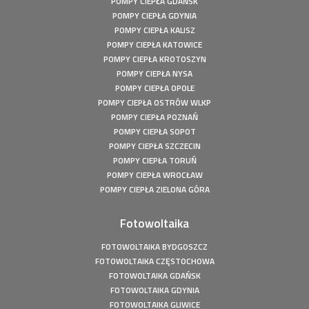
POMPY CIEPŁA GDAŃSK
Fotowoltaika Bełchatów - Instalacja fotowoltaiczna o
POMPY CIEPŁA GDYNIA
mocy: 5,8 kWp
POMPY CIEPŁA KALISZ
Pompa ciepła Kępiny Wielkie - Mitsubishi Heavy Split -
POMPY CIEPŁA KATOWICE
10kW
POMPY CIEPŁA KROTOSZYN
Pompa ciepła Wola Droszewska - Innova Nordic 10 KW
POMPY CIEPŁA NYSA
POMPY CIEPŁA OPOLE
Fotowoltaika Wiśniowa Góra - Instalacja fotowoltaiczna o
mocy: 6,48 kWp
POMPY CIEPŁA OSTRÓW WLKP
POMPY CIEPŁA POZNAŃ
Magazyn Energii Ródka - Sofar - BTS E5-DS5 - 5,12kWh
POMPY CIEPŁA SOPOT
Magazyn Energii Młodoszowice - Sofar - BTS E5-DS5 -
POMPY CIEPŁA SZCZECIN
5,12kWh
POMPY CIEPŁA TORUŃ
Fotowoltaika Zajazd Ostoja - Instalacja fotowoltaiczna o
POMPY CIEPŁA WROCŁAW
mocy: 650 kWp
POMPY CIEPŁA ZIELONA GÓRA
Fotowoltaika z magazynem energii - Łachów - Instalacja
fotowoltaiczna o mocy: 9,9 kWp
Fotowoltaika
Fotowoltaika Hanuszów - Instalacja fotowoltaiczna o
mocy: 39,9 kWp
FOTOWOLTAIKA BYDGOSZCZ
Fotowoltaika Biadki - Instalacja fotowoltaiczna o mocy:
FOTOWOLTAIKA CZĘSTOCHOWA
4,95 kWp
FOTOWOLTAIKA GDAŃSK
Fotowoltaika Stargard- Instalacja fotowoltaiczna o mocy:
FOTOWOLTAIKA GDYNIA
4,5 kWp
FOTOWOLTAIKA GLIWICE