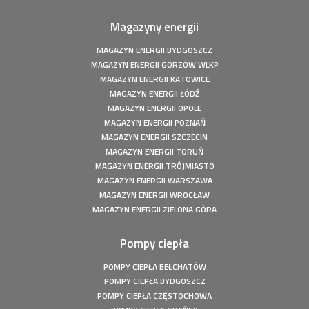
Fotowoltaika z magazynem energii - Człuchów - Instalacja
Magazyny energii
fotowoltaiczna o mocy: 9,86 kWp
Fotowoltaika z magazynem energii - Gorzów Śląski -
MAGAZYN ENERGII BYDGOSZCZ
Instalacja fotowoltaiczna o mocy: 20,16 kWp
MAGAZYN ENERGII GORZÓW WLKP
Fotowoltaika Czersk Koszaliński- Instalacja fotowoltaiczna
MAGAZYN ENERGII KATOWICE
o mocy: 8 kWp
MAGAZYN ENERGII ŁÓDŹ
Fotowoltaika z magazynem energii - Szczecin - Instalacja
MAGAZYN ENERGII OPOLE
fotowoltaiczna o mocy: 6,1 kWp
MAGAZYN ENERGII POZNAŃ
MAGAZYN ENERGII SZCZECIN
Fotowoltaika z magazynem energii - Wołuszewo -
Instalacja fotowoltaiczna o mocy: 9,81 kWp
MAGAZYN ENERGII TORUŃ
MAGAZYN ENERGII TRÓJMIASTO
Fotowoltaika Gorzów Śląski - Instalacja fotowoltaiczna o
MAGAZYN ENERGII WARSZAWA
mocy: 5,28 kWp
MAGAZYN ENERGII WROCŁAW
Fotowoltaika z magazynem energii - Borek - Instalacja
MAGAZYN ENERGII ZIELONA GÓRA
fotowoltaiczna o mocy: 7,77 kWp
Fotowoltaika z magazynem energii - Secemin - Instalacja
Pompy ciepła
fotowoltaiczna o mocy: 4,5 kWp
Fotowoltaika Wola Droszewska - Instalacja fotowoltaiczna
POMPY CIEPŁA BEŁCHATÓW
o mocy: 4,99 kWp
POMPY CIEPŁA BYDGOSZCZ
Fotowoltaika Aquapark Kalisz - Instalacja fotowoltaiczna o
POMPY CIEPŁA CZĘSTOCHOWA
mocy: 49,5 kWp