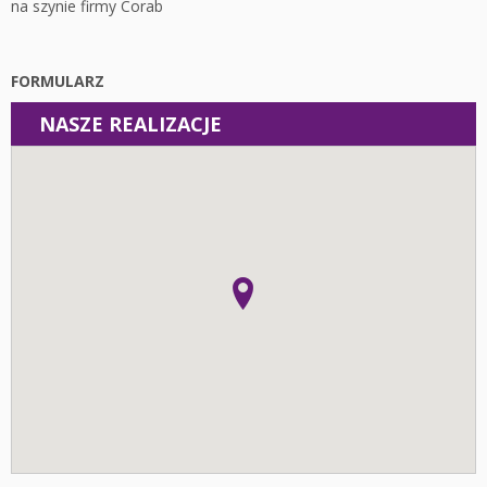
na szynie firmy Corab
FORMULARZ
NASZE REALIZACJE
Instalacje
Fotowoltaika z magazynem energii - Łódź - Instalacja
fotowoltaiczna o mocy: 10,44 kWp
Fotowoltaika Pieczyska - Instalacja fotowoltaiczna o mocy:
19,95 kWp
Fotowoltaika z magazynem energii - Wolica - Instalacja
fotowoltaiczna o mocy: 6,96 kWp
Fotowoltaika z magazynem energii - Kalisz - Instalacja
fotowoltaiczna o mocy: 6,8 kWp
Fotowoltaika z magazynem energii - Kalisz - Instalacja
fotowoltaiczna o mocy: 6,06 kWp
Fotowoltaika Krępa - Instalacja fotowoltaiczna o mocy:
5,95 kWp