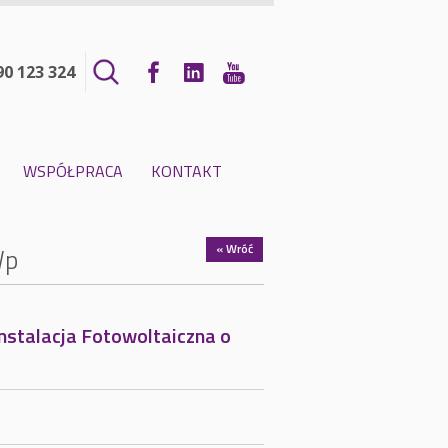
90 123 324
WSPÓŁPRACA
KONTAKT
« Wróć
Wp
nstalacja Fotowoltaiczna o