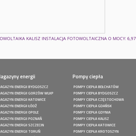
OWOLTAIKA KALISZ INSTALACJA FOTOWOLTAICZNA O MOCY: 6,9
agazyny energii
Pompy ciepła
AGAZYN ENERGII BYDGOSZCZ
POMPY CIEPŁA BEŁCHATÓW
AGAZYN ENERGII GORZÓW WLKP
POMPY CIEPŁA BYDGOSZCZ
AGAZYN ENERGII KATOWICE
POMPY CIEPŁA CZĘSTOCHOWA
AGAZYN ENERGII ŁÓDŹ
POMPY CIEPŁA GDAŃSK
AGAZYN ENERGII OPOLE
POMPY CIEPŁA GDYNIA
AGAZYN ENERGII POZNAŃ
POMPY CIEPŁA KALISZ
AGAZYN ENERGII SZCZECIN
POMPY CIEPŁA KATOWICE
AGAZYN ENERGII TORUŃ
POMPY CIEPŁA KROTOSZYN