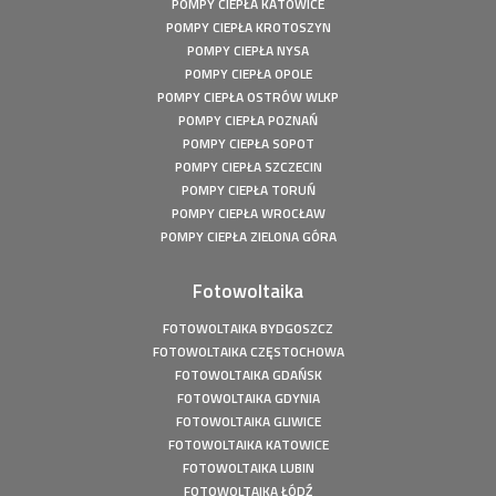
10kW
POMPY CIEPŁA KATOWICE
POMPY CIEPŁA KROTOSZYN
Pompa ciepła Wola Droszewska - Innova Nordic 10 KW
POMPY CIEPŁA NYSA
Fotowoltaika Wiśniowa Góra - Instalacja fotowoltaiczna o
POMPY CIEPŁA OPOLE
mocy: 6,48 kWp
POMPY CIEPŁA OSTRÓW WLKP
Magazyn Energii Ródka - Sofar - BTS E5-DS5 - 5,12kWh
POMPY CIEPŁA POZNAŃ
Magazyn Energii Młodoszowice - Sofar - BTS E5-DS5 -
POMPY CIEPŁA SOPOT
5,12kWh
POMPY CIEPŁA SZCZECIN
Fotowoltaika Zajazd Ostoja - Instalacja fotowoltaiczna o
POMPY CIEPŁA TORUŃ
mocy: 650 kWp
POMPY CIEPŁA WROCŁAW
Fotowoltaika z magazynem energii - Łachów - Instalacja
POMPY CIEPŁA ZIELONA GÓRA
fotowoltaiczna o mocy: 9,9 kWp
Fotowoltaika Hanuszów - Instalacja fotowoltaiczna o
Fotowoltaika
mocy: 39,9 kWp
FOTOWOLTAIKA BYDGOSZCZ
Fotowoltaika Biadki - Instalacja fotowoltaiczna o mocy:
FOTOWOLTAIKA CZĘSTOCHOWA
4,95 kWp
FOTOWOLTAIKA GDAŃSK
Fotowoltaika Stargard- Instalacja fotowoltaiczna o mocy:
FOTOWOLTAIKA GDYNIA
4,5 kWp
FOTOWOLTAIKA GLIWICE
Fotowoltaika Uście - Instalacja fotowoltaiczna o mocy:
FOTOWOLTAIKA KATOWICE
4,91 kWp
FOTOWOLTAIKA LUBIN
Fotowoltaika Wytowno - Instalacja fotowoltaiczna o mocy:
FOTOWOLTAIKA ŁÓDŹ