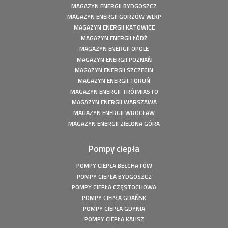
Instalacja fotowoltaiczna o mocy: 20,16 kWp
MAGAZYN ENERGII BYDGOSZCZ
MAGAZYN ENERGII GORZÓW WLKP
Fotowoltaika Czersk Koszaliński- Instalacja fotowoltaiczna
MAGAZYN ENERGII KATOWICE
o mocy: 8 kWp
MAGAZYN ENERGII ŁÓDŹ
Fotowoltaika z magazynem energii - Szczecin - Instalacja
MAGAZYN ENERGII OPOLE
fotowoltaiczna o mocy: 6,1 kWp
MAGAZYN ENERGII POZNAŃ
Fotowoltaika z magazynem energii - Wołuszewo -
MAGAZYN ENERGII SZCZECIN
Instalacja fotowoltaiczna o mocy: 9,81 kWp
MAGAZYN ENERGII TORUŃ
Fotowoltaika Gorzów Śląski - Instalacja fotowoltaiczna o
MAGAZYN ENERGII TRÓJMIASTO
mocy: 5,28 kWp
MAGAZYN ENERGII WARSZAWA
Fotowoltaika z magazynem energii - Borek - Instalacja
MAGAZYN ENERGII WROCŁAW
fotowoltaiczna o mocy: 7,77 kWp
MAGAZYN ENERGII ZIELONA GÓRA
Fotowoltaika z magazynem energii - Secemin - Instalacja
fotowoltaiczna o mocy: 4,5 kWp
Pompy ciepła
Fotowoltaika Wola Droszewska - Instalacja fotowoltaiczna
o mocy: 4,99 kWp
POMPY CIEPŁA BEŁCHATÓW
Fotowoltaika Aquapark Kalisz - Instalacja fotowoltaiczna o
POMPY CIEPŁA BYDGOSZCZ
mocy: 49,5 kWp
POMPY CIEPŁA CZĘSTOCHOWA
POMPY CIEPŁA GDAŃSK
Fotowoltaika Bełchatów - Instalacja fotowoltaiczna o
mocy: 5,8 kWp
POMPY CIEPŁA GDYNIA
POMPY CIEPŁA KALISZ
Pompa ciepła Kępiny Wielkie - Mitsubishi Heavy Split -