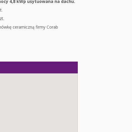
 mocy 4,8 kWp usytuowana na dachu.
t.
zt.
hówkę ceramiczną firmy Corab