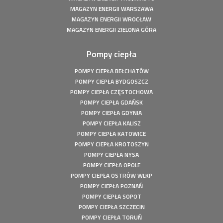
Fotowoltaika z magazynem energii - Człuchów - Instalacja
MAGAZYN ENERGII WARSZAWA
fotowoltaiczna o mocy: 9,86 kWp
MAGAZYN ENERGII WROCŁAW
Fotowoltaika z magazynem energii - Gorzów Śląski -
MAGAZYN ENERGII ZIELONA GÓRA
Instalacja fotowoltaiczna o mocy: 20,16 kWp
Fotowoltaika Czersk Koszaliński- Instalacja fotowoltaiczna
Pompy ciepła
o mocy: 8 kWp
Fotowoltaika z magazynem energii - Szczecin - Instalacja
POMPY CIEPŁA BEŁCHATÓW
fotowoltaiczna o mocy: 6,1 kWp
POMPY CIEPŁA BYDGOSZCZ
Fotowoltaika z magazynem energii - Wołuszewo -
POMPY CIEPŁA CZĘSTOCHOWA
Instalacja fotowoltaiczna o mocy: 9,81 kWp
POMPY CIEPŁA GDAŃSK
Fotowoltaika Gorzów Śląski - Instalacja fotowoltaiczna o
POMPY CIEPŁA GDYNIA
mocy: 5,28 kWp
POMPY CIEPŁA KALISZ
POMPY CIEPŁA KATOWICE
Fotowoltaika z magazynem energii - Borek - Instalacja
fotowoltaiczna o mocy: 7,77 kWp
POMPY CIEPŁA KROTOSZYN
POMPY CIEPŁA NYSA
Fotowoltaika z magazynem energii - Secemin - Instalacja
fotowoltaiczna o mocy: 4,5 kWp
POMPY CIEPŁA OPOLE
POMPY CIEPŁA OSTRÓW WLKP
Fotowoltaika Wola Droszewska - Instalacja fotowoltaiczna
POMPY CIEPŁA POZNAŃ
o mocy: 4,99 kWp
POMPY CIEPŁA SOPOT
Fotowoltaika Aquapark Kalisz - Instalacja fotowoltaiczna o
POMPY CIEPŁA SZCZECIN
mocy: 49,5 kWp
POMPY CIEPŁA TORUŃ
Fotowoltaika Bełchatów - Instalacja fotowoltaiczna o