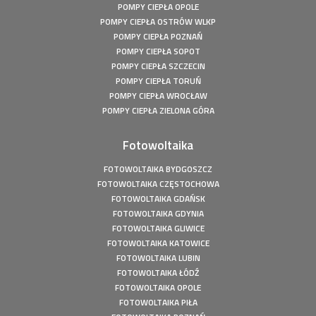
POMPY CIEPŁA OPOLE
Fotowoltaika Wiśniowa Góra - Instalacja fotowoltaiczna o
mocy: 6,48 kWp
POMPY CIEPŁA OSTRÓW WLKP
POMPY CIEPŁA POZNAŃ
Magazyn Energii Ródka - Sofar - BTS E5-DS5 - 5,12kWh
POMPY CIEPŁA SOPOT
Magazyn Energii Młodoszowice - Sofar - BTS E5-DS5 -
POMPY CIEPŁA SZCZECIN
5,12kWh
POMPY CIEPŁA TORUŃ
Fotowoltaika Zajazd Ostoja - Instalacja fotowoltaiczna o
POMPY CIEPŁA WROCŁAW
mocy: 650 kWp
POMPY CIEPŁA ZIELONA GÓRA
Fotowoltaika z magazynem energii - Łachów - Instalacja
fotowoltaiczna o mocy: 9,9 kWp
Fotowoltaika
Fotowoltaika Hanuszów - Instalacja fotowoltaiczna o
mocy: 39,9 kWp
FOTOWOLTAIKA BYDGOSZCZ
Fotowoltaika Biadki - Instalacja fotowoltaiczna o mocy:
FOTOWOLTAIKA CZĘSTOCHOWA
4,95 kWp
FOTOWOLTAIKA GDAŃSK
Fotowoltaika Stargard- Instalacja fotowoltaiczna o mocy:
FOTOWOLTAIKA GDYNIA
4,5 kWp
FOTOWOLTAIKA GLIWICE
FOTOWOLTAIKA KATOWICE
Fotowoltaika Uście - Instalacja fotowoltaiczna o mocy:
4,91 kWp
FOTOWOLTAIKA LUBIN
FOTOWOLTAIKA ŁÓDŹ
Fotowoltaika Wytowno - Instalacja fotowoltaiczna o mocy:
FOTOWOLTAIKA OPOLE
4,91 kWp
FOTOWOLTAIKA PIŁA
Fotowoltaika z magazynem energii - Hucisko - Instalacja