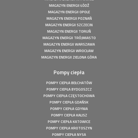
o mocy: 8 kWp
MAGAZYN ENERGII ŁÓDŹ
Fotowoltaika z magazynem energii - Szczecin - Instalacja
MAGAZYN ENERGII OPOLE
fotowoltaiczna o mocy: 6,1 kWp
MAGAZYN ENERGII POZNAŃ
MAGAZYN ENERGII SZCZECIN
Fotowoltaika z magazynem energii - Wołuszewo -
Instalacja fotowoltaiczna o mocy: 9,81 kWp
MAGAZYN ENERGII TORUŃ
MAGAZYN ENERGII TRÓJMIASTO
Fotowoltaika Gorzów Śląski - Instalacja fotowoltaiczna o
MAGAZYN ENERGII WARSZAWA
mocy: 5,28 kWp
MAGAZYN ENERGII WROCŁAW
Fotowoltaika z magazynem energii - Borek - Instalacja
MAGAZYN ENERGII ZIELONA GÓRA
fotowoltaiczna o mocy: 7,77 kWp
Fotowoltaika z magazynem energii - Secemin - Instalacja
Pompy ciepła
fotowoltaiczna o mocy: 4,5 kWp
Fotowoltaika Wola Droszewska - Instalacja fotowoltaiczna
POMPY CIEPŁA BEŁCHATÓW
o mocy: 4,99 kWp
POMPY CIEPŁA BYDGOSZCZ
Fotowoltaika Aquapark Kalisz - Instalacja fotowoltaiczna o
POMPY CIEPŁA CZĘSTOCHOWA
mocy: 49,5 kWp
POMPY CIEPŁA GDAŃSK
Fotowoltaika Bełchatów - Instalacja fotowoltaiczna o
POMPY CIEPŁA GDYNIA
mocy: 5,8 kWp
POMPY CIEPŁA KALISZ
Pompa ciepła Kępiny Wielkie - Mitsubishi Heavy Split -
POMPY CIEPŁA KATOWICE
10kW
POMPY CIEPŁA KROTOSZYN
Pompa ciepła Wola Droszewska - Innova Nordic 10 KW
POMPY CIEPŁA NYSA