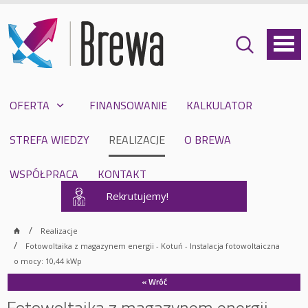
OFERTA
FINANSOWANIE
KALKULATOR
STREFA WIEDZY
REALIZACJE
O BREWA
WSPÓŁPRACA
KONTAKT
Rekrutujemy!
Realizacje
Fotowoltaika z magazynem energii - Kotuń - Instalacja fotowoltaiczna
o mocy: 10,44 kWp
« Wróć
Fotowoltaika z magazynem energii -