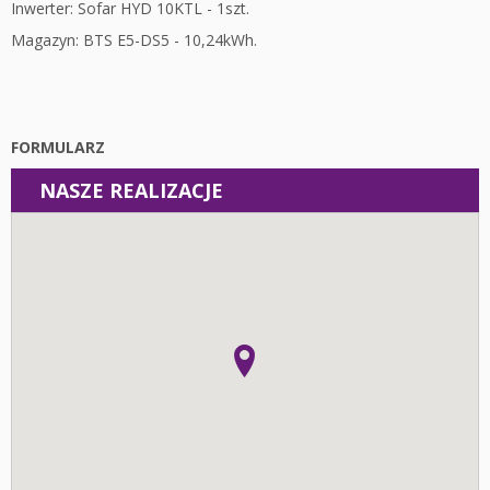
Inwerter: Sofar HYD 10KTL - 1szt.
Magazyn: BTS E5-DS5 - 10,24kWh.
FORMULARZ
NASZE REALIZACJE
Instalacje
Fotowoltaika z magazynem energii - Łódź - Instalacja
fotowoltaiczna o mocy: 10,44 kWp
Fotowoltaika Pieczyska - Instalacja fotowoltaiczna o mocy:
19,95 kWp
Fotowoltaika z magazynem energii - Wolica - Instalacja
fotowoltaiczna o mocy: 6,96 kWp
Fotowoltaika z magazynem energii - Kalisz - Instalacja
fotowoltaiczna o mocy: 6,8 kWp
Fotowoltaika z magazynem energii - Kalisz - Instalacja
fotowoltaiczna o mocy: 6,06 kWp