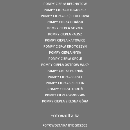
o mocy: 4,99 kWp
POMPY CIEPŁA BEŁCHATÓW
Fotowoltaika Aquapark Kalisz - Instalacja fotowoltaiczna o
POMPY CIEPŁA BYDGOSZCZ
mocy: 49,5 kWp
POMPY CIEPŁA CZĘSTOCHOWA
POMPY CIEPŁA GDAŃSK
Fotowoltaika Bełchatów - Instalacja fotowoltaiczna o
mocy: 5,8 kWp
POMPY CIEPŁA GDYNIA
POMPY CIEPŁA KALISZ
Pompa ciepła Kępiny Wielkie - Mitsubishi Heavy Split -
10kW
POMPY CIEPŁA KATOWICE
POMPY CIEPŁA KROTOSZYN
Pompa ciepła Wola Droszewska - Innova Nordic 10 KW
POMPY CIEPŁA NYSA
Fotowoltaika Wiśniowa Góra - Instalacja fotowoltaiczna o
POMPY CIEPŁA OPOLE
mocy: 6,48 kWp
POMPY CIEPŁA OSTRÓW WLKP
Magazyn Energii Ródka - Sofar - BTS E5-DS5 - 5,12kWh
POMPY CIEPŁA POZNAŃ
Magazyn Energii Młodoszowice - Sofar - BTS E5-DS5 -
POMPY CIEPŁA SOPOT
5,12kWh
POMPY CIEPŁA SZCZECIN
Fotowoltaika Zajazd Ostoja - Instalacja fotowoltaiczna o
POMPY CIEPŁA TORUŃ
mocy: 650 kWp
POMPY CIEPŁA WROCŁAW
Fotowoltaika z magazynem energii - Łachów - Instalacja
POMPY CIEPŁA ZIELONA GÓRA
fotowoltaiczna o mocy: 9,9 kWp
Fotowoltaika Hanuszów - Instalacja fotowoltaiczna o
Fotowoltaika
mocy: 39,9 kWp
FOTOWOLTAIKA BYDGOSZCZ
Fotowoltaika Biadki - Instalacja fotowoltaiczna o mocy: