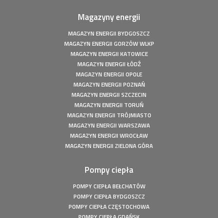
20,54 kWp
Magazyny energii
Fotowoltaika z magazynem energii - Człuchów - Instalacja
fotowoltaiczna o mocy: 9,86 kWp
MAGAZYN ENERGII BYDGOSZCZ
Fotowoltaika z magazynem energii - Gorzów Śląski -
MAGAZYN ENERGII GORZÓW WLKP
Instalacja fotowoltaiczna o mocy: 20,16 kWp
MAGAZYN ENERGII KATOWICE
Fotowoltaika Czersk Koszaliński- Instalacja fotowoltaiczna
MAGAZYN ENERGII ŁÓDŹ
o mocy: 8 kWp
MAGAZYN ENERGII OPOLE
Fotowoltaika z magazynem energii - Szczecin - Instalacja
MAGAZYN ENERGII POZNAŃ
fotowoltaiczna o mocy: 6,1 kWp
MAGAZYN ENERGII SZCZECIN
Fotowoltaika z magazynem energii - Wołuszewo -
MAGAZYN ENERGII TORUŃ
Instalacja fotowoltaiczna o mocy: 9,81 kWp
MAGAZYN ENERGII TRÓJMIASTO
Fotowoltaika Gorzów Śląski - Instalacja fotowoltaiczna o
MAGAZYN ENERGII WARSZAWA
mocy: 5,28 kWp
MAGAZYN ENERGII WROCŁAW
Fotowoltaika z magazynem energii - Borek - Instalacja
MAGAZYN ENERGII ZIELONA GÓRA
fotowoltaiczna o mocy: 7,77 kWp
Fotowoltaika z magazynem energii - Secemin - Instalacja
Pompy ciepła
fotowoltaiczna o mocy: 4,5 kWp
POMPY CIEPŁA BEŁCHATÓW
Fotowoltaika Wola Droszewska - Instalacja fotowoltaiczna
POMPY CIEPŁA BYDGOSZCZ
o mocy: 4,99 kWp
POMPY CIEPŁA CZĘSTOCHOWA
Fotowoltaika Aquapark Kalisz - Instalacja fotowoltaiczna o
POMPY CIEPŁA GDAŃSK