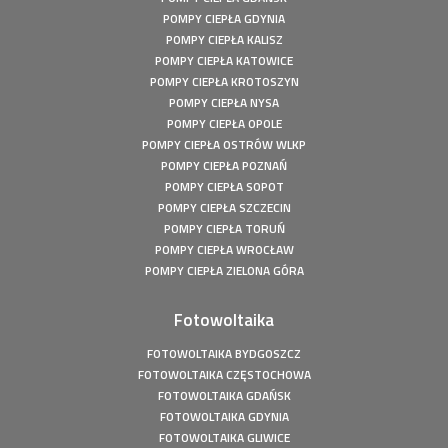
mocy: 49,5 kWp
POMPY CIEPŁA GDYNIA
Fotowoltaika Bełchatów - Instalacja fotowoltaiczna o
POMPY CIEPŁA KALISZ
mocy: 5,8 kWp
POMPY CIEPŁA KATOWICE
Pompa ciepła Kępiny Wielkie - Mitsubishi Heavy Split -
POMPY CIEPŁA KROTOSZYN
10kW
POMPY CIEPŁA NYSA
Pompa ciepła Wola Droszewska - Innova Nordic 10 KW
POMPY CIEPŁA OPOLE
Fotowoltaika Wiśniowa Góra - Instalacja fotowoltaiczna o
POMPY CIEPŁA OSTRÓW WLKP
mocy: 6,48 kWp
POMPY CIEPŁA POZNAŃ
Magazyn Energii Ródka - Sofar - BTS E5-DS5 - 5,12kWh
POMPY CIEPŁA SOPOT
POMPY CIEPŁA SZCZECIN
Magazyn Energii Młodoszowice - Sofar - BTS E5-DS5 -
5,12kWh
POMPY CIEPŁA TORUŃ
POMPY CIEPŁA WROCŁAW
Fotowoltaika Zajazd Ostoja - Instalacja fotowoltaiczna o
POMPY CIEPŁA ZIELONA GÓRA
mocy: 650 kWp
Fotowoltaika z magazynem energii - Łachów - Instalacja
fotowoltaiczna o mocy: 9,9 kWp
Fotowoltaika
Fotowoltaika Hanuszów - Instalacja fotowoltaiczna o
FOTOWOLTAIKA BYDGOSZCZ
mocy: 39,9 kWp
FOTOWOLTAIKA CZĘSTOCHOWA
Fotowoltaika Biadki - Instalacja fotowoltaiczna o mocy:
FOTOWOLTAIKA GDAŃSK
4,95 kWp
FOTOWOLTAIKA GDYNIA
Fotowoltaika Stargard- Instalacja fotowoltaiczna o mocy:
FOTOWOLTAIKA GLIWICE