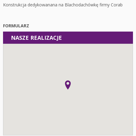
Konstrukcja dedykowanana na Blachodachówkę firmy Corab
FORMULARZ
NASZE REALIZACJE
Instalacje
Fotowoltaika z magazynem energii - Łódź - Instalacja
fotowoltaiczna o mocy: 10,44 kWp
Fotowoltaika Pieczyska - Instalacja fotowoltaiczna o mocy:
19,95 kWp
Fotowoltaika z magazynem energii - Wolica - Instalacja
fotowoltaiczna o mocy: 6,96 kWp
Fotowoltaika z magazynem energii - Kalisz - Instalacja
fotowoltaiczna o mocy: 6,8 kWp
Fotowoltaika z magazynem energii - Kalisz - Instalacja
fotowoltaiczna o mocy: 6,06 kWp
Fotowoltaika Krępa - Instalacja fotowoltaiczna o mocy:
5,95 kWp