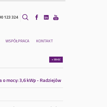
90 123 324
WSPÓŁPRACA
KONTAKT
« Wróć
a o mocy: 3,6 kWp - Radziejów