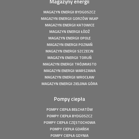
Magazyny energii
Fotowoltaika z magazynem energii - Gorzów Śląski -
Instalacja fotowoltaiczna o mocy: 20,16 kWp
MAGAZYN ENERGII BYDGOSZCZ
MAGAZYN ENERGII GORZÓW WLKP
Fotowoltaika Czersk Koszaliński- Instalacja fotowoltaiczna
MAGAZYN ENERGII KATOWICE
o mocy: 8 kWp
MAGAZYN ENERGII ŁÓDŹ
Fotowoltaika z magazynem energii - Szczecin - Instalacja
MAGAZYN ENERGII OPOLE
fotowoltaiczna o mocy: 6,1 kWp
MAGAZYN ENERGII POZNAŃ
Fotowoltaika z magazynem energii - Wołuszewo -
MAGAZYN ENERGII SZCZECIN
Instalacja fotowoltaiczna o mocy: 9,81 kWp
MAGAZYN ENERGII TORUŃ
Fotowoltaika Gorzów Śląski - Instalacja fotowoltaiczna o
MAGAZYN ENERGII TRÓJMIASTO
mocy: 5,28 kWp
MAGAZYN ENERGII WARSZAWA
Fotowoltaika z magazynem energii - Borek - Instalacja
MAGAZYN ENERGII WROCŁAW
fotowoltaiczna o mocy: 7,77 kWp
MAGAZYN ENERGII ZIELONA GÓRA
Fotowoltaika z magazynem energii - Secemin - Instalacja
fotowoltaiczna o mocy: 4,5 kWp
Pompy ciepła
Fotowoltaika Wola Droszewska - Instalacja fotowoltaiczna
o mocy: 4,99 kWp
POMPY CIEPŁA BEŁCHATÓW
Fotowoltaika Aquapark Kalisz - Instalacja fotowoltaiczna o
POMPY CIEPŁA BYDGOSZCZ
mocy: 49,5 kWp
POMPY CIEPŁA CZĘSTOCHOWA
POMPY CIEPŁA GDAŃSK
Fotowoltaika Bełchatów - Instalacja fotowoltaiczna o
mocy: 5,8 kWp
POMPY CIEPŁA GDYNIA