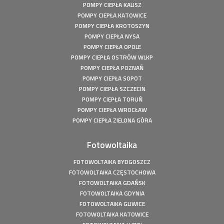
POMPY CIEPŁA KALISZ
Pompa ciepła Kępiny Wielkie - Mitsubishi Heavy Split -
10kW
POMPY CIEPŁA KATOWICE
POMPY CIEPŁA KROTOSZYN
Pompa ciepła Wola Droszewska - Innova Nordic 10 KW
POMPY CIEPŁA NYSA
Fotowoltaika Wiśniowa Góra - Instalacja fotowoltaiczna o
POMPY CIEPŁA OPOLE
mocy: 6,48 kWp
POMPY CIEPŁA OSTRÓW WLKP
Magazyn Energii Ródka - Sofar - BTS E5-DS5 - 5,12kWh
POMPY CIEPŁA POZNAŃ
Magazyn Energii Młodoszowice - Sofar - BTS E5-DS5 -
POMPY CIEPŁA SOPOT
5,12kWh
POMPY CIEPŁA SZCZECIN
Fotowoltaika Zajazd Ostoja - Instalacja fotowoltaiczna o
POMPY CIEPŁA TORUŃ
mocy: 650 kWp
POMPY CIEPŁA WROCŁAW
Fotowoltaika z magazynem energii - Łachów - Instalacja
POMPY CIEPŁA ZIELONA GÓRA
fotowoltaiczna o mocy: 9,9 kWp
Fotowoltaika Hanuszów - Instalacja fotowoltaiczna o
Fotowoltaika
mocy: 39,9 kWp
FOTOWOLTAIKA BYDGOSZCZ
Fotowoltaika Biadki - Instalacja fotowoltaiczna o mocy:
FOTOWOLTAIKA CZĘSTOCHOWA
4,95 kWp
FOTOWOLTAIKA GDAŃSK
Fotowoltaika Stargard- Instalacja fotowoltaiczna o mocy:
FOTOWOLTAIKA GDYNIA
4,5 kWp
FOTOWOLTAIKA GLIWICE
Fotowoltaika Uście - Instalacja fotowoltaiczna o mocy:
FOTOWOLTAIKA KATOWICE
4,91 kWp