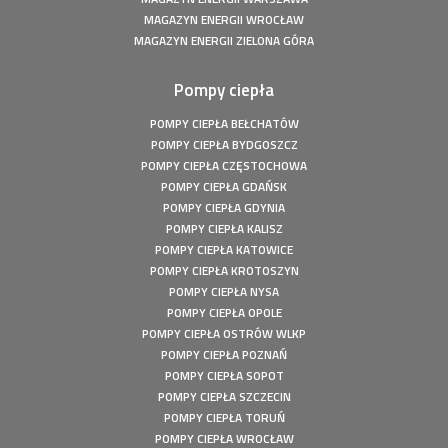
Fotowoltaika z magazynem energii - Człuchów - Instalacja
fotowoltaiczna o mocy: 9,86 kWp
MAGAZYN ENERGII WROCŁAW
MAGAZYN ENERGII ZIELONA GÓRA
Fotowoltaika z magazynem energii - Gorzów Śląski -
Instalacja fotowoltaiczna o mocy: 20,16 kWp
Pompy ciepła
Fotowoltaika Czersk Koszaliński- Instalacja fotowoltaiczna
o mocy: 8 kWp
POMPY CIEPŁA BEŁCHATÓW
Fotowoltaika z magazynem energii - Szczecin - Instalacja
POMPY CIEPŁA BYDGOSZCZ
fotowoltaiczna o mocy: 6,1 kWp
POMPY CIEPŁA CZĘSTOCHOWA
Fotowoltaika z magazynem energii - Wołuszewo -
POMPY CIEPŁA GDAŃSK
Instalacja fotowoltaiczna o mocy: 9,81 kWp
POMPY CIEPŁA GDYNIA
Fotowoltaika Gorzów Śląski - Instalacja fotowoltaiczna o
POMPY CIEPŁA KALISZ
mocy: 5,28 kWp
POMPY CIEPŁA KATOWICE
Fotowoltaika z magazynem energii - Borek - Instalacja
POMPY CIEPŁA KROTOSZYN
fotowoltaiczna o mocy: 7,77 kWp
POMPY CIEPŁA NYSA
Fotowoltaika z magazynem energii - Secemin - Instalacja
POMPY CIEPŁA OPOLE
fotowoltaiczna o mocy: 4,5 kWp
POMPY CIEPŁA OSTRÓW WLKP
Fotowoltaika Wola Droszewska - Instalacja fotowoltaiczna
POMPY CIEPŁA POZNAŃ
o mocy: 4,99 kWp
POMPY CIEPŁA SOPOT
Fotowoltaika Aquapark Kalisz - Instalacja fotowoltaiczna o
POMPY CIEPŁA SZCZECIN
mocy: 49,5 kWp
POMPY CIEPŁA TORUŃ
POMPY CIEPŁA WROCŁAW
Fotowoltaika Bełchatów - Instalacja fotowoltaiczna o